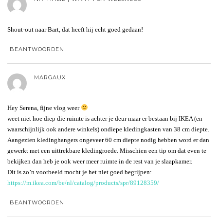
Shout-out naar Bart, dat heeft hij echt goed gedaan!
BEANTWOORDEN
MARGAUX
Hey Serena, fijne vlog weer
weet niet hoe diep die ruimte is achter je deur maar er bestaan bij IKEA (en
waarschijnlijk ook andere winkels) ondiepe kledingkasten van 38 cm diepte.
Aangezien kledinghangers ongeveer 60 cm diepte nodig hebben word er dan
gewerkt met een uittrekbare kledingroede. Misschien een tip om dat even te
bekijken dan heb je ook weer meer ruimte in de rest van je slaapkamer.
Dit is zo’n voorbeeld mocht je het niet goed begrijpen:
https://m.ikea.com/be/nl/catalog/products/spr/89128359/
BEANTWOORDEN