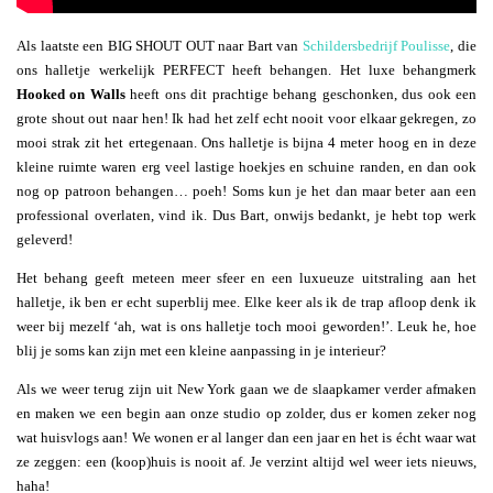
Als laatste een BIG SHOUT OUT naar Bart van
Schildersbedrijf Poulisse
, die
ons halletje werkelijk PERFECT heeft behangen. Het luxe behangmerk
Hooked on Walls
heeft ons dit prachtige behang geschonken, dus ook een
grote shout out naar hen! Ik had het zelf echt nooit voor elkaar gekregen, zo
mooi strak zit het ertegenaan. Ons halletje is bijna 4 meter hoog en in deze
kleine ruimte waren erg veel lastige hoekjes en schuine randen, en dan ook
nog op patroon behangen… poeh! Soms kun je het dan maar beter aan een
professional overlaten, vind ik. Dus Bart, onwijs bedankt, je hebt top werk
geleverd!
Het behang geeft meteen meer sfeer en een luxueuze uitstraling aan het
halletje, ik ben er echt superblij mee. Elke keer als ik de trap afloop denk ik
weer bij mezelf ‘ah, wat is ons halletje toch mooi geworden!’. Leuk he, hoe
blij je soms kan zijn met een kleine aanpassing in je interieur?
Als we weer terug zijn uit New York gaan we de slaapkamer verder afmaken
en maken we een begin aan onze studio op zolder, dus er komen zeker nog
wat huisvlogs aan! We wonen er al langer dan een jaar en het is écht waar wat
ze zeggen: een (koop)huis is nooit af. Je verzint altijd wel weer iets nieuws,
haha!