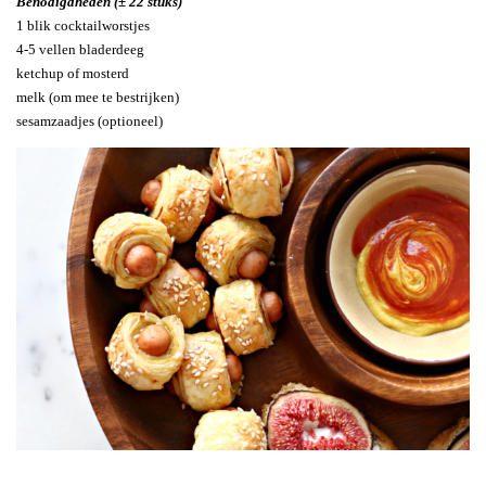
Benodigdheden (± 22 stuks)
1 blik cocktailworstjes
4-5 vellen bladerdeeg
ketchup of mosterd
melk (om mee te bestrijken)
sesamzaadjes (optioneel)