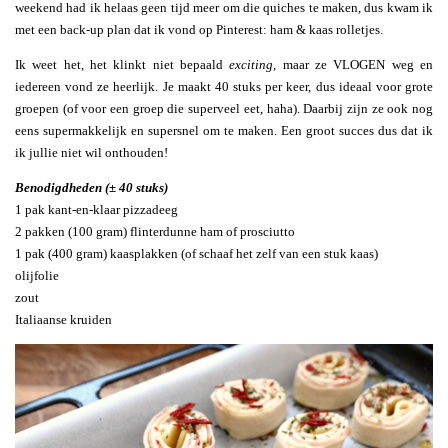
weekend had ik helaas geen tijd meer om die quiches te maken, dus kwam ik
met een back-up plan dat ik vond op Pinterest: ham & kaas rolletjes.
Ik weet het, het klinkt niet bepaald
exciting
, maar ze VLOGEN weg en
iedereen vond ze heerlijk. Je maakt 40 stuks per keer, dus ideaal voor grote
groepen (of voor een groep die superveel eet, haha). Daarbij zijn ze ook nog
eens supermakkelijk en supersnel om te maken. Een groot succes dus dat ik
ik jullie niet wil onthouden!
Benodigdheden (± 40 stuks)
1 pak kant-en-klaar pizzadeeg
2 pakken (100 gram) flinterdunne ham of prosciutto
1 pak (400 gram) kaasplakken (of schaaf het zelf van een stuk kaas)
olijfolie
zout
Italiaanse kruiden