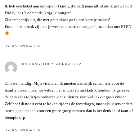
Ik heb een hekel aan ontbijten (I know, it’s bad) maar áltijd als ik jouw Food
Friday lees ’s ochtends, krijg ik honger!
Ziet er heerlijk uit, die met geitenkaas ga ik een keertje maken!
Enne.. ’t zou leuk zijn als je weer een masterclass geeft, maar dan met ETEN!
BEANTWOORDEN
AN DANG, THEBEAUPARLOUR
Ohh wat handig! Mijn vriend en ik moeten namelijk samen iets voor de
familie maken maar we wilden het simpel en makkelijk houden. Ik ga zeker
de ham kaas rolletjes proberen, dat zullen ze vast wel lekker gaan vinden.
Zelf hoef ik nooit echt te koken tijdens de feestdagen, maar als ik iets anders
moest gaan maken voor een grote groep mensen dan is het denk ik of taart of
loempia’s ;p
BEANTWOORDEN