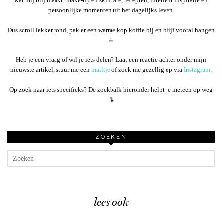
wat mij blij maakt: make-up en skincare, recepten, interieur inspiratie en
persoonlijke momenten uit het dagelijks leven.
Dus scroll lekker rond, pak er een warme kop koffie bij en blijf vooral hangen
☕︎
Heb je een vraag of wil je iets delen? Laat een reactie achter onder mijn
nieuwste artikel, stuur me een
mailtje
of zoek me gezellig op via
Instagram
.
Op zoek naar iets specifieks? De zoekbalk hieronder helpt je meteen op weg
↴
ZOEKEN
lees ook