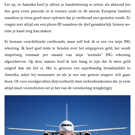
Let op, in Amerika hoef je alleen je handtekening te zetten als akkoord (en
dus geen extra pincode in te toetsen zoals in de meeste Europese landen)
waardoor je éxtra goed moet opletten dat je creditcard niet gestolen wordt. Ze
vragen niet altijd om een photo-ID waardoor de dief gemakkelijk binnen no-
time je kaart leeg kan maken.
Er bestaan verschillende creditcards, maar zelf heb ik er een via mijn ING
rekening. Ik hoef geef rente te betalen over het uitgegeven geld, het wordt
simpelweg eenmaal per maand van mijn ‘normale’ ING rekening
afgeschreven. Op deze manier hoef ik niet bang te zijn dat ik meer geld
uitgeef dan me lief is. Het is gewoon een superhandig betaalmiddel in
Amerika, zeker bij restaurants en als je een wat grotere uitgave wilt gaan
doen. Of voor noodgevallen (bijvoorbeeld dure ziekenhuiskosten die je eerst
altijd moet voorschieten eer je het van de verzekering terugkrijgt).