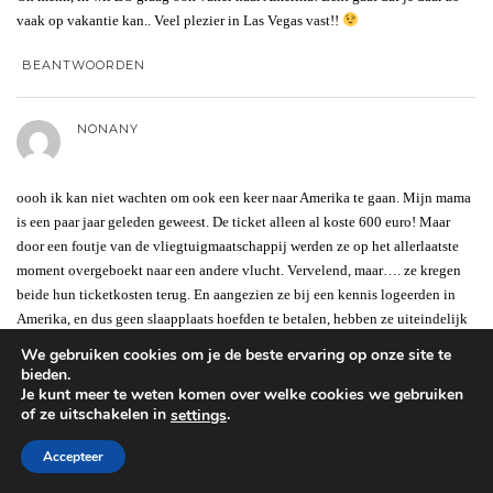
vaak op vakantie kan.. Veel plezier in Las Vegas vast!!
BEANTWOORDEN
NONANY
oooh ik kan niet wachten om ook een keer naar Amerika te gaan. Mijn mama
is een paar jaar geleden geweest. De ticket alleen al koste 600 euro! Maar
door een foutje van de vliegtuigmaatschappij werden ze op het allerlaatste
moment overgeboekt naar een andere vlucht. Vervelend, maar…. ze kregen
beide hun ticketkosten terug. En aangezien ze bij een kennis logeerden in
Amerika, en dus geen slaapplaats hoefden te betalen, hebben ze uiteindelijk
maar zo’n 200 euro de man uitgegeven! 200 euro voor Amerika, poe, dat wil
We gebruiken cookies om je de beste ervaring op onze site te
ik ook!
bieden.
Je kunt meer te weten komen over welke cookies we gebruiken
BEANTWOORDEN
of ze uitschakelen in
.
settings
Accepteer
MICHELLE