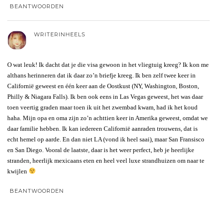
BEANTWOORDEN
WRITERINHEELS
O wat leuk! Ik dacht dat je die visa gewoon in het vliegtuig kreeg? Ik kon me
althans herinneren dat ik daar zo’n briefje kreeg. Ik ben zelf twee keer in
Californië geweest en één keer aan de Oostkust (NY, Washington, Boston,
Philly & Niagara Falls). Ik ben ook eens in Las Vegas geweest, het was daar
toen veertig graden maar toen ik uit het zwembad kwam, had ik het koud
haha. Mijn opa en oma zijn zo’n achttien keer in Amerika geweest, omdat we
daar familie hebben. Ik kan iedereen Californië aanraden trouwens, dat is
echt hemel op aarde. En dan niet LA (vond ik heel saai), maar San Fransisco
en San Diego. Vooral de laatste, daar is het weer perfect, heb je heerlijke
stranden, heerlijk mexicaans eten en heel veel luxe strandhuizen om naar te
kwijlen
BEANTWOORDEN