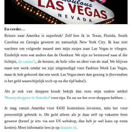
En verder…
Reizen naar Amerika is superleuk! Zelf ben ik in Texas, Florida, South
Carolina en Georgia geweest en natuurlijk New York City. Ik kan niet
wachten om volgende maand met mijn zusjes naar Las Vegas te vliegen.
Eindelijk eens wat anders dan de Oostkust. We zijn zo benieuwd naar al die
lichtjes,
de casino’s
, de feesten, de hele vibe en sfeer van de stad. We blijven
maar een week omdat we zijn uitgenodigd voor Fashion Week Las Vegas,
maar ik heb gehoord dat een week Las Vegas meer dan genoeg is (bovendien
is het geld waarschijnlijk toch op na die tijd haha!).
Als je ook van shoppen houdt bekijk dan eens mijn oudere artikel
‘
Beautyshoppen in Amerika
‘ voor tips. En nu we het over shoppen hebben…
Je mag vanuit Amerika voor €430 kostenloos invoeren, mits het voor
persoonlijk gebruik is. Dit geld alleen als je daar zelf op vakantie bent
geweest (bestel je iets via een US webshop, dan heb je wel kans op extra
kosten). Meer informatie lees je op
douane.nl
.