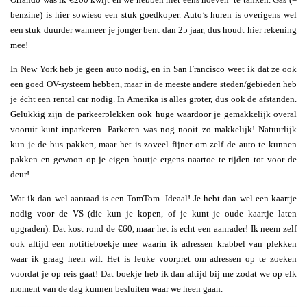
benzine) is hier sowieso een stuk goedkoper. Auto’s huren is overigens wel
een stuk duurder wanneer je jonger bent dan 25 jaar, dus houdt hier rekening
mee!
In New York heb je geen auto nodig, en in San Francisco weet ik dat ze ook
een goed OV-systeem hebben, maar in de meeste andere steden/gebieden heb
je écht een rental car nodig. In Amerika is alles groter, dus ook de afstanden.
Gelukkig zijn de parkeerplekken ook huge waardoor je gemakkelijk overal
vooruit kunt inparkeren. Parkeren was nog nooit zo makkelijk! Natuurlijk
kun je de bus pakken, maar het is zoveel fijner om zelf de auto te kunnen
pakken en gewoon op je eigen houtje ergens naartoe te rijden tot voor de
deur!
Wat ik dan wel aanraad is een TomTom. Ideaal! Je hebt dan wel een kaartje
nodig voor de VS (die kun je kopen, of je kunt je oude kaartje laten
upgraden). Dat kost rond de €60, maar het is echt een aanrader! Ik neem zelf
ook altijd een notitieboekje mee waarin ik adressen krabbel van plekken
waar ik graag heen wil. Het is leuke voorpret om adressen op te zoeken
voordat je op reis gaat! Dat boekje heb ik dan altijd bij me zodat we op elk
moment van de dag kunnen besluiten waar we heen gaan.