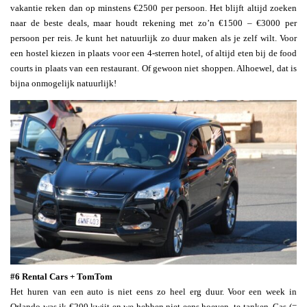
vakantie reken dan op minstens €2500 per persoon. Het blijft altijd zoeken
naar de beste deals, maar houdt rekening met zo’n €1500 – €3000 per
persoon per reis. Je kunt het natuurlijk zo duur maken als je zelf wilt. Voor
een hostel kiezen in plaats voor een 4-sterren hotel, of altijd eten bij de food
courts in plaats van een restaurant. Of gewoon niet shoppen. Alhoewel, dat is
bijna onmogelijk natuurlijk!
#6 Rental Cars + TomTom
Het huren van een auto is niet eens zo heel erg duur. Voor een week in
Orlando was ik €200 kwijt en we hebben niet eens hoeven te tanken. Gas (=