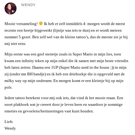
WENDY
Mooie verzameling!
Ik heb er zelf inmiddels 4: morgen wordt de meest
recente een beetje bijgewerkt (lijntje was iets te dun) en er wordt meteen
nummer 5 gezet. Ben zelf wel van de kleine tattoo’s, dus de meeste zie je bij
mij niet eens.
Mijn eerste was een geel sterretje zoals in Super Mario in mijn lies, toen
kwam een infinity teken op mijn enkel die ik samen met mijn beste vriendin
heb laten zetten. Daarna een 1UP (Super Mario nerd in the house ;)) in mijn
zij (onder mn BH bandje) en ik heb een driehoekje die is opgevuld met de
milky way op mijn onderarm. En morgen komt er een kleintje bij op mijn
pols.
Iedere tattoo betekent voor mij ook iets, dat vind ik het mooie eraan. Een
soort plakboek wat je creeert door je leven heen en waardoor je sommige
emoties en gevoelens/herinneringen vast kunt houden.
Liefs
Wendy