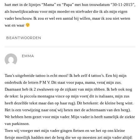
hart met in de lijntjes “Mama” en “Papa” met hun trouwdatum “30-11-2015”,
als huwelijkscadeau voor mijn moeder en stiefvader die ik als mijn eigen
vader beschouw. Ik zou er wel een aantal bij willen, maar ik zou niet weten
wat en waar
BEANTWOORDEN
EMMA
Tara’s uitgebreide tattoo is echt mooi! Ik heb zelf 4 tattoo’s. Een bij mijn
onderbuik de letters P M V. Dit staat voor papa, mama, vera( mijn zus.
Daarnaast heb ik 2 zwaluwen op de zijkant van mijn ribben. Ik heb ook nog
de tekst: la piccola montagna vince op mijn voet( dit is italiaans, mijn zus
heeft dezelfde tekst maar dan op haar rug). Dit betekent: de kleine berg wint.
Het is een verwijzing naar ons( wij heten met de achternaam van den berg).
We hebben hem gezet voor mijn vader. Mijn vader is heeft namelijk de ziekte
van parkinson.
Toen wij vroeger met mijn vader gingen fietsen en we het op ons kleine
fietsje moeilijk hadden met de berg die we op moesten zei mijn vader altijd: