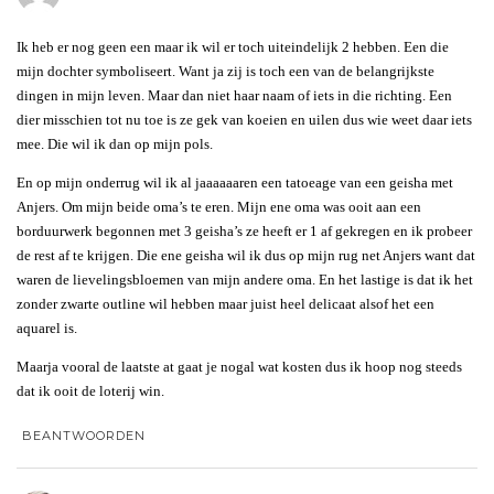
Ik heb er nog geen een maar ik wil er toch uiteindelijk 2 hebben. Een die
mijn dochter symboliseert. Want ja zij is toch een van de belangrijkste
dingen in mijn leven. Maar dan niet haar naam of iets in die richting. Een
dier misschien tot nu toe is ze gek van koeien en uilen dus wie weet daar iets
mee. Die wil ik dan op mijn pols.
En op mijn onderrug wil ik al jaaaaaaren een tatoeage van een geisha met
Anjers. Om mijn beide oma’s te eren. Mijn ene oma was ooit aan een
borduurwerk begonnen met 3 geisha’s ze heeft er 1 af gekregen en ik probeer
de rest af te krijgen. Die ene geisha wil ik dus op mijn rug net Anjers want dat
waren de lievelingsbloemen van mijn andere oma. En het lastige is dat ik het
zonder zwarte outline wil hebben maar juist heel delicaat alsof het een
aquarel is.
Maarja vooral de laatste at gaat je nogal wat kosten dus ik hoop nog steeds
dat ik ooit de loterij win.
BEANTWOORDEN