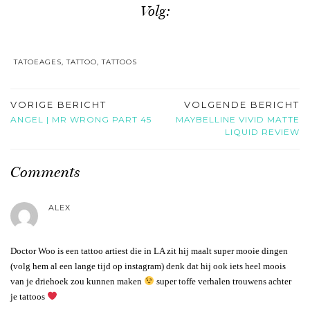
Volg:
TATOEAGES
,
TATTOO
,
TATTOOS
VORIGE BERICHT
VOLGENDE BERICHT
ANGEL | MR WRONG PART 45
MAYBELLINE VIVID MATTE
LIQUID REVIEW
Comments
ALEX
Doctor Woo is een tattoo artiest die in LA zit hij maalt super mooie dingen
(volg hem al een lange tijd op instagram) denk dat hij ook iets heel moois
van je driehoek zou kunnen maken
super toffe verhalen trouwens achter
je tattoos