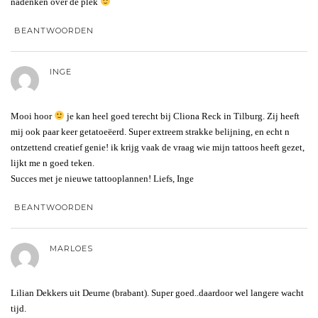
nadenken over de plek
BEANTWOORDEN
INGE
Mooi hoor
je kan heel goed terecht bij Cliona Reck in Tilburg. Zij heeft
mij ook paar keer getatoeëerd. Super extreem strakke belijning, en echt n
ontzettend creatief genie! ik krijg vaak de vraag wie mijn tattoos heeft gezet,
lijkt me n goed teken.
Succes met je nieuwe tattooplannen! Liefs, Inge
BEANTWOORDEN
MARLOES
Lilian Dekkers uit Deurne (brabant). Super goed..daardoor wel langere wacht
tijd.