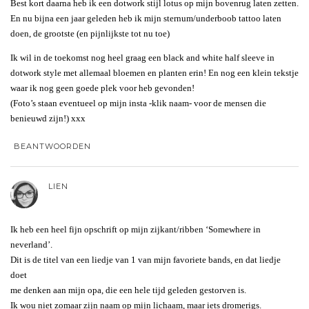
Best kort daarna heb ik een dotwork stijl lotus op mijn bovenrug laten zetten.
En nu bijna een jaar geleden heb ik mijn sternum/underboob tattoo laten
doen, de grootste (en pijnlijkste tot nu toe)
Ik wil in de toekomst nog heel graag een black and white half sleeve in
dotwork style met allemaal bloemen en planten erin! En nog een klein tekstje
waar ik nog geen goede plek voor heb gevonden!
(Foto’s staan eventueel op mijn insta -klik naam- voor de mensen die
benieuwd zijn!) xxx
BEANTWOORDEN
LIEN
Ik heb een heel fijn opschrift op mijn zijkant/ribben ‘Somewhere in
neverland’.
Dit is de titel van een liedje van 1 van mijn favoriete bands, en dat liedje
doet
me denken aan mijn opa, die een hele tijd geleden gestorven is.
Ik wou niet zomaar zijn naam op mijn lichaam, maar iets dromerigs.