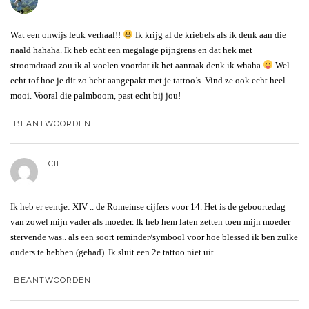
Wat een onwijs leuk verhaal!!
Ik krijg al de kriebels als ik denk aan die
naald hahaha. Ik heb echt een megalage pijngrens en dat hek met
stroomdraad zou ik al voelen voordat ik het aanraak denk ik whaha
Wel
echt tof hoe je dit zo hebt aangepakt met je tattoo’s. Vind ze ook echt heel
mooi. Vooral die palmboom, past echt bij jou!
BEANTWOORDEN
CIL
Ik heb er eentje: XIV .. de Romeinse cijfers voor 14. Het is de geboortedag
van zowel mijn vader als moeder. Ik heb hem laten zetten toen mijn moeder
stervende was.. als een soort reminder/symbool voor hoe blessed ik ben zulke
ouders te hebben (gehad). Ik sluit een 2e tattoo niet uit.
BEANTWOORDEN