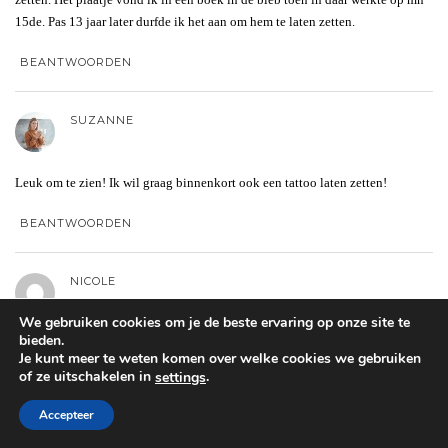
15de. Pas 13 jaar later durfde ik het aan om hem te laten zetten.
BEANTWOORDEN
SUZANNE
Leuk om te zien! Ik wil graag binnenkort ook een tattoo laten zetten!
BEANTWOORDEN
NICOLE
We gebruiken cookies om je de beste ervaring op onze site te
bieden.
Leuk vooral dat je het samen heb gedaan is een fijne betekenis, ik vind
Je kunt meer te weten komen over welke cookies we gebruiken
vooral je palmboom echt super leuk!
of ze uitschakelen in
.
settings
BEANTWOORDEN
Accepteer