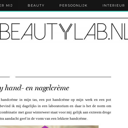
ER MIJ
BEAUTY
PERSOONLIJK
INTERIEUR
 hand- en nagelcrème
e handcrème in mijn tas, een pot handcrème op mijn werk en een pot
bevind ik mij dagelijks in een laboratorium en daar is het de norm om
combinatie met guur winterweer staat voor mij gelijk aan extreem droge
xtra aandacht geef in de vorm van een lekkere handcrème.