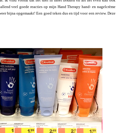
t. Ik vind vooral dat het snel in moet trekken en als het even kan ook
opvallend veel goede reacties op mijn Hand Therapy hand- en nagelcrème
lweer bijna opgemaakt! Een goed teken dus en tijd voor een review. Deze