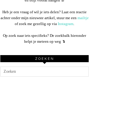
en blijf vooral hangen ☕︎
Heb je een vraag of wil je iets delen? Laat een reactie
achter onder mijn nieuwste artikel, stuur me een
mailtje
of zoek me gezellig op via
Instagram
.
Op zoek naar iets specifieks? De zoekbalk hieronder
helpt je meteen op weg
↴
ZOEKEN