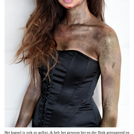
Het kapsel is ook zo gefixt, ik heb het gewoon her en der flink getoupeerd en