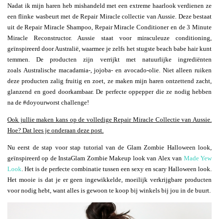
Nadat ik mijn haren heb mishandeld met een extreme haarlook verdienen ze
een flinke wasbeurt met de Repair Miracle collectie van Aussie. Deze bestaat
uit de Repair Miracle Shampoo, Repair Miracle Conditioner en de 3 Minute
Miracle Reconstructor. Aussie staat voor miraculeuze conditioning,
geïnspireerd door Australië, waarmee je zelfs het stugste beach babe hair kunt
temmen. De producten zijn verrijkt met natuurlijke ingrediënten
zoals Australische macadamia-, jojoba- en avocado-olie. Niet alleen ruiken
deze producten zalig fruitig en zoet, ze maken mijn haren ontzettend zacht,
glanzend en goed doorkambaar. De perfecte oppepper die ze nodig hebben
na de #doyourworst challenge!
Ook jullie maken kans op de volledige Repair Miracle Collectie van Aussie.
Hoe? Dat lees je onderaan deze post.
Nu eerst de stap voor stap tutorial van de Glam Zombie Halloween look,
geïnspireerd op de InstaGlam Zombie Makeup look van Alex van
Made Yew
Look
. Het is de perfecte combinatie tussen een sexy en scary Halloween look.
Het mooie is dat je er geen ingewikkelde, moeilijk verkrijgbare producten
voor nodig hebt, want alles is gewoon te koop bij winkels bij jou in de buurt.