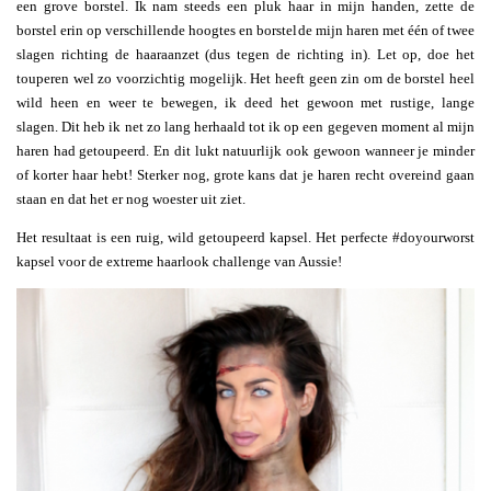
een grove borstel. Ik nam steeds een pluk haar in mijn handen, zette de
borstel erin op verschillende hoogtes en borstelde mijn haren met één of twee
slagen richting de haaraanzet (dus tegen de richting in). Let op, doe het
touperen wel zo voorzichtig mogelijk. Het heeft geen zin om de borstel heel
wild heen en weer te bewegen, ik deed het gewoon met rustige, lange
slagen. Dit heb ik net zo lang herhaald tot ik op een gegeven moment al mijn
haren had getoupeerd. En dit lukt natuurlijk ook gewoon wanneer je minder
of korter haar hebt! Sterker nog, grote kans dat je haren recht overeind gaan
staan en dat het er nog woester uit ziet.
Het resultaat is een ruig, wild getoupeerd kapsel. Het perfecte #doyourworst
kapsel voor de extreme haarlook challenge van Aussie!