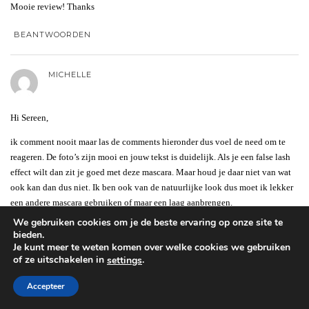
Mooie review! Thanks
BEANTWOORDEN
MICHELLE
Hi Sereen,
ik comment nooit maar las de comments hieronder dus voel de need om te
reageren. De foto’s zijn mooi en jouw tekst is duidelijk. Als je een false lash
effect wilt dan zit je goed met deze mascara. Maar houd je daar niet van wat
ook kan dan dus niet. Ik ben ook van de natuurlijke look dus moet ik lekker
een andere mascara gebruiken of maar een laag aanbrengen.
We gebruiken cookies om je de beste ervaring op onze site te
Ik snap de comments van de rest niet zo. Wat jij vind hoeven andere niet te
bieden.
vinden.
Je kunt meer te weten komen over welke cookies we gebruiken
Daarnaast is niet iedere wimper hetzelfde iedereen heeft een andere structuur.
of ze uitschakelen in
.
settings
BEANTWOORDEN
Accepteer