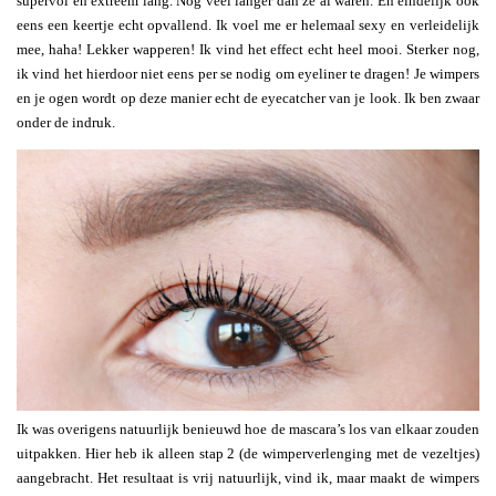
supervol en extreem lang. Nog veel langer dan ze al waren. En eindelijk ook
eens een keertje echt opvallend. Ik voel me er helemaal sexy en verleidelijk
mee, haha! Lekker wapperen! Ik vind het effect echt heel mooi. Sterker nog,
ik vind het hierdoor niet eens per se nodig om eyeliner te dragen! Je wimpers
en je ogen wordt op deze manier echt de eyecatcher van je look. Ik ben zwaar
onder de indruk.
Ik was overigens natuurlijk benieuwd hoe de mascara’s los van elkaar zouden
uitpakken. Hier heb ik alleen stap 2 (de wimperverlenging met de vezeltjes)
aangebracht. Het resultaat is vrij natuurlijk, vind ik, maar maakt de wimpers