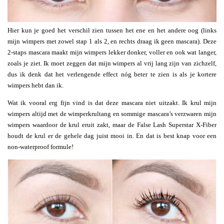
Hier kun je goed het verschil zien tussen het ene en het andere oog (links
mijn wimpers met zowel stap 1 als 2, en rechts draag ik geen mascara). Deze
2-staps mascara maakt mijn wimpers lekker donker, voller en ook wat langer,
zoals je ziet. Ik moet zeggen dat mijn wimpers al vrij lang zijn van zichzelf,
dus ik denk dat het verlengende effect nóg beter te zien is als je kortere
wimpers hebt dan ik.
Wat ik vooral erg fijn vind is dat deze mascara niet uitzakt. Ik krul mijn
wimpers altijd met de wimperkrultang en sommige mascara’s verzwaren mijn
wimpers waardoor de krul eruit zakt, maar de False Lash Superstar X-Fiber
houdt de krul er de gehele dag juist mooi in. En dat is best knap voor een
non-waterproof formule!