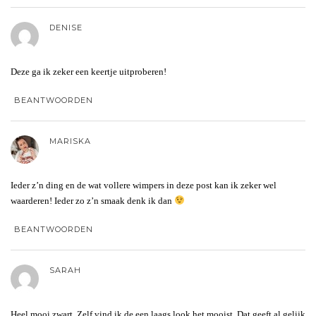
DENISE
Deze ga ik zeker een keertje uitproberen!
BEANTWOORDEN
MARISKA
Ieder z’n ding en de wat vollere wimpers in deze post kan ik zeker wel
waarderen! Ieder zo z’n smaak denk ik dan
BEANTWOORDEN
SARAH
Heel mooi zwart. Zelf vind ik de een laags look het mooist. Dat geeft al gelijk