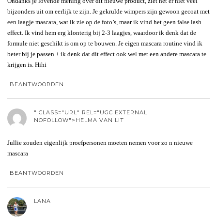
Ondanks je lovende mening over dit nieuwe product, ziet het er niet veel
bijzonders uit om eerlijk te zijn. Je gekrulde wimpers zijn gewoon gecoat met
een laagje mascara, wat ik zie op de foto’s, maar ik vind het geen false lash
effect. Ik vind hem erg klonterig bij 2-3 laagjes, waardoor ik denk dat de
formule niet geschikt is om op te bouwen. Je eigen mascara routine vind ik
beter bij je passen + ik denk dat dit effect ook wel met een andere mascara te
krijgen is. Hihi
BEANTWOORDEN
" CLASS="URL" REL="UGC EXTERNAL
NOFOLLOW">HELMA VAN LIT
Jullie zouden eigenlijk proefpersonen moeten nemen voor zo n nieuwe
mascara
BEANTWOORDEN
LANA