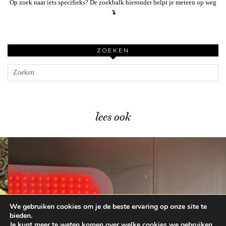
Op zoek naar iets specifieks? De zoekbalk hieronder helpt je meteen op weg
↴
ZOEKEN
lees ook
We gebruiken cookies om je de beste ervaring op onze site te
CurrentBody LED Light Panel …
bieden.
Je kunt meer te weten komen over welke cookies we gebruiken