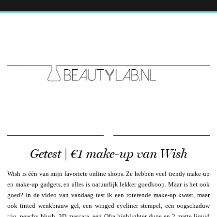
Getest | €1 make-up van Wish
Wish is één van mijn favoriete online shops. Ze hebben veel trendy make-up
en make-up gadgets, en alles is natuurlijk lekker goedkoop. Maar is het ook
goed? In de video van vandaag test ik een roterende make-up kwast, maar
ook tinted wenkbrauw gel, een winged eyeliner stempel, een oogschaduw
trio, peachy blush, 3D mascara, een Ofra highlighter dupe en 2 matte liquid