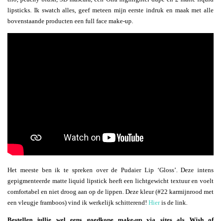
lipsticks. Ik swatch alles, geef meteen mijn eerste indruk en maak met alle
bovenstaande producten een full face make-up.
Het meeste ben ik te spreken over de Pudaier Lip ‘Gloss’. Deze intens
gepigmenteerde matte liquid lipstick heeft een lichtgewicht textuur en voelt
comfortabel en niet droog aan op de lippen. Deze kleur (#22 karmijnrood met
een vleugje framboos) vind ik werkelijk schitterend!
Hier
is de link.
Bestellen jullie wel eens goedkope make-up via sites als Wish of