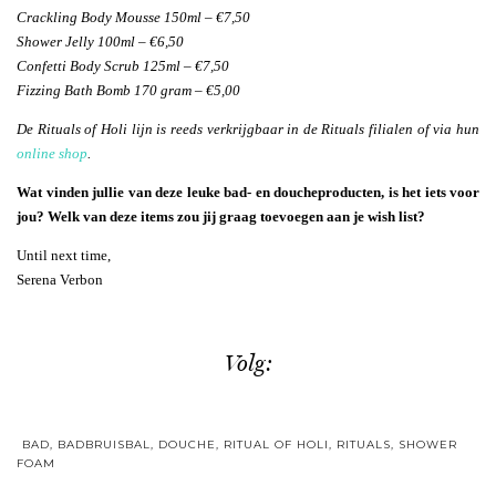
Crackling Body Mousse 150ml – €7,50
Shower Jelly 100ml – €6,50
Confetti Body Scrub 125ml – €7,50
Fizzing Bath Bomb 170 gram – €5,00
De Rituals of Holi lijn is reeds verkrijgbaar in de Rituals filialen of via hun
online shop
.
Wat vinden jullie van deze leuke bad- en doucheproducten, is het iets voor
jou? Welk van deze items zou jij graag toevoegen aan je wish list?
Until next time,
Serena Verbon
Volg:
BAD
,
BADBRUISBAL
,
DOUCHE
,
RITUAL OF HOLI
,
RITUALS
,
SHOWER
FOAM