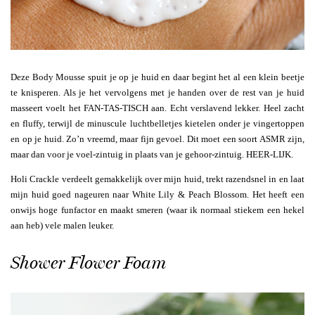
Deze Body Mousse spuit je op je huid en daar begint het al een klein beetje
te knisperen. Als je het vervolgens met je handen over de rest van je huid
masseert voelt het FAN-TAS-TISCH aan. Echt verslavend lekker. Heel zacht
en fluffy, terwijl de minuscule luchtbelletjes kietelen onder je vingertoppen
en op je huid. Zo’n vreemd, maar fijn gevoel. Dit moet een soort ASMR zijn,
maar dan voor je voel-zintuig in plaats van je gehoor-zintuig. HEER-LIJK.
Holi Crackle verdeelt gemakkelijk over mijn huid, trekt razendsnel in en laat
mijn huid goed nageuren naar White Lily & Peach Blossom. Het heeft een
onwijs hoge funfactor en maakt smeren (waar ik normaal stiekem een hekel
aan heb) vele malen leuker.
Shower Flower Foam