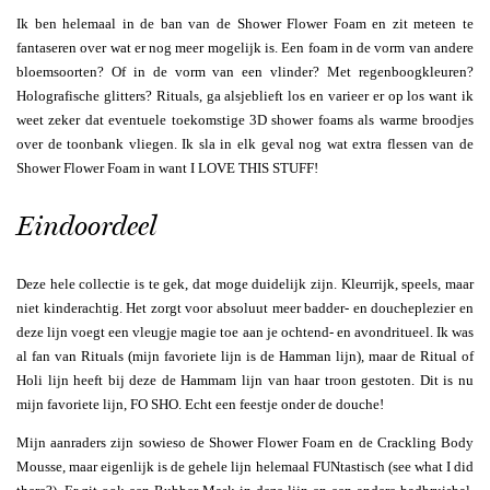
Ik ben helemaal in de ban van de Shower Flower Foam en zit meteen te
fantaseren over wat er nog meer mogelijk is. Een foam in de vorm van andere
bloemsoorten? Of in de vorm van een vlinder? Met regenboogkleuren?
Holografische glitters? Rituals, ga alsjeblieft los en varieer er op los want ik
weet zeker dat eventuele toekomstige 3D shower foams als warme broodjes
over de toonbank vliegen. Ik sla in elk geval nog wat extra flessen van de
Shower Flower Foam in want I LOVE THIS STUFF!
Eindoordeel
Deze hele collectie is te gek, dat moge duidelijk zijn. Kleurrijk, speels, maar
niet kinderachtig. Het zorgt voor absoluut meer badder- en doucheplezier en
deze lijn voegt een vleugje magie toe aan je ochtend- en avondritueel. Ik was
al fan van Rituals (mijn favoriete lijn is de Hamman lijn), maar de Ritual of
Holi lijn heeft bij deze de Hammam lijn van haar troon gestoten. Dit is nu
mijn favoriete lijn, FO SHO. Echt een feestje onder de douche!
Mijn aanraders zijn sowieso de Shower Flower Foam en de Crackling Body
Mousse, maar eigenlijk is de gehele lijn helemaal FUNtastisch (see what I did