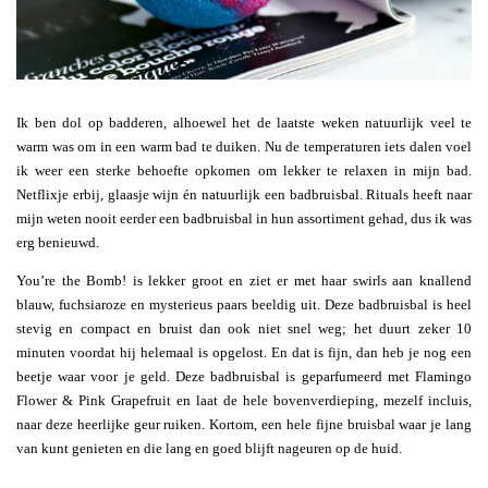
Ik ben dol op badderen, alhoewel het de laatste weken natuurlijk veel te
warm was om in een warm bad te duiken. Nu de temperaturen iets dalen voel
ik weer een sterke behoefte opkomen om lekker te relaxen in mijn bad.
Netflixje erbij, glaasje wijn én natuurlijk een badbruisbal. Rituals heeft naar
mijn weten nooit eerder een badbruisbal in hun assortiment gehad, dus ik was
erg benieuwd.
You’re the Bomb! is lekker groot en ziet er met haar swirls aan knallend
blauw, fuchsiaroze en mysterieus paars beeldig uit. Deze badbruisbal is heel
stevig en compact en bruist dan ook niet snel weg; het duurt zeker 10
minuten voordat hij helemaal is opgelost. En dat is fijn, dan heb je nog een
beetje waar voor je geld. Deze badbruisbal is geparfumeerd met Flamingo
Flower & Pink Grapefruit en laat de hele bovenverdieping, mezelf incluis,
naar deze heerlijke geur ruiken. Kortom, een hele fijne bruisbal waar je lang
van kunt genieten en die lang en goed blijft nageuren op de huid.