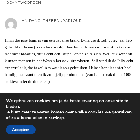
BEANTWOORDEN
AN DANG, THEBEAUPARLOUR
Hmm die rose foam is van een Japanse brand Evita die ik zelf vorig jaar heb
gehaald in Japan (is een face wash). Daar komt de roos wel wat strakker eruit
met meer blaadjes, dit is echt een “dupe” ervan zo te zien. Wel leuk want nu
kunnen mensen in het Westen het ook uitproberen. Zelf vind ik de Jelly echt
superrrr leuk, dat is wel iets wat ik zou gebruiken. Helaas ben ik er niet heel
handig mee want toen ik zo’n jelly product had (van Lush) brak die in 1000
stukjes onder de douche ;p
BEANTWOORDEN
We gebruiken cookies om je de beste ervaring op onze site te
bieden.
Je kunt meer te weten komen over welke cookies we gebruiken
BYCHRISTIANA
of ze uitschakelen in
.
settings
Accepteer
Wat een super innovatieve collectie weer, echt top van Rituals! Die
showerflower foam is inderdaad prachtig, ik heb nog nooit zoiets gezien;-) Ik