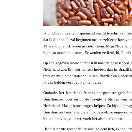
Ik vind het ontzettend spannend om dit te schrijven wan
dat ik dit doe. Ik zal beginnen met mezelf eens kort voo
19 jaar oud en ik woon in Gorinchem. Mijn Nederlandse
hij mijn moeder ontmoet. Ze werden verliefd, hij bleef i
Op een gegeven moment moest ik naar de basisschool. M
Nederland zou ik meer kansen hebben dan in Brazilië.
trots op mijn beide nationaliteiten. Brazilië en Nederl
ik van beiden veel heb kunnen leren.
Ondanks het feit dat ik hier al het grootste gedeel
Braziliaanse roots en op de hoogte te blijven van wa
Nederland. Maar kleine dingen helpen. Zo kijk ik graa
Braziliaanse familie te praten. Ik bezoek ze ongeveer é
buiten het vliegveld zet, voelt het als thuiskomen.
Het allereerste recept dat ik ooit geleerd heb, is hoe je