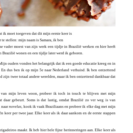
t ik moet toegeven dat dit mijn eerste keer is
r te stellen: mijn naam is Samara, ik ben
 vader moest van zijn werk een tijdje in Brazilië werken en hier heeft
n Brazilië wonen en een tijdje later werd ik geboren.
ijn ouders vonden het belangrijk dat ik een goede educatie kreeg en in
 En dus ben ik op mijn 5e naar Nederland verhuisd. Ik ben ontzettend
and zijn twee totaal andere werelden, maar ik ben ontzettend dankbaar dat
te van mijn leven woon, probeer ik toch in touch te blijven met mijn
t daar gebeurt. Soms is dat lastig, omdat Brazilië zo ver weg is van
g naar
novelas
, kook ik vaak Braziliaans en probeer ik elke dag met mijn
én keer per twee jaar. Elke keer als ik daar aankom en de eerste stappen
 brigadeiros maakt. Ik heb hier hele fijne herinneringen aan. Elke keer als