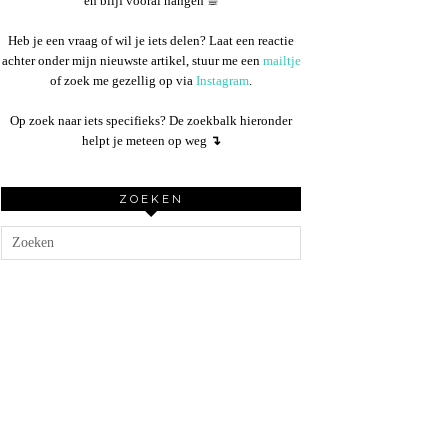
en blijf vooral hangen ☕︎
Heb je een vraag of wil je iets delen? Laat een reactie
achter onder mijn nieuwste artikel, stuur me een
mailtje
of zoek me gezellig op via
Instagram
.
Op zoek naar iets specifieks? De zoekbalk hieronder
helpt je meteen op weg
↴
ZOEKEN