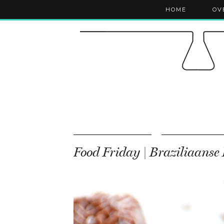
HOME
OV