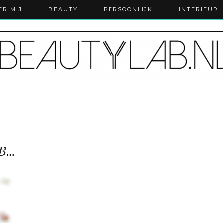
ER MIJ
BEAUTY
PERSOONLIJK
INTERIEUR
Food Friday | Braziliaanse Brigadeiro’s