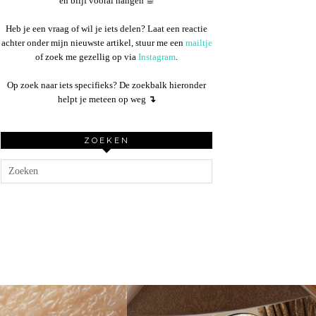
en blijf vooral hangen ☕︎
Heb je een vraag of wil je iets delen? Laat een reactie
achter onder mijn nieuwste artikel, stuur me een
mailtje
of zoek me gezellig op via
Instagram
.
Op zoek naar iets specifieks? De zoekbalk hieronder
helpt je meteen op weg
↴
ZOEKEN