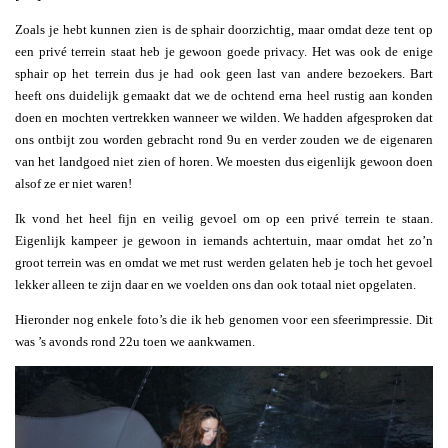
Zoals je hebt kunnen zien is de sphair doorzichtig, maar omdat deze tent op
een privé terrein staat heb je gewoon goede privacy. Het was ook de enige
sphair op het terrein dus je had ook geen last van andere bezoekers. Bart
heeft ons duidelijk gemaakt dat we de ochtend erna heel rustig aan konden
doen en mochten vertrekken wanneer we wilden. We hadden afgesproken dat
ons ontbijt zou worden gebracht rond 9u en verder zouden we de eigenaren
van het landgoed niet zien of horen. We moesten dus eigenlijk gewoon doen
alsof ze er niet waren!
Ik vond het heel fijn en veilig gevoel om op een privé terrein te staan.
Eigenlijk kampeer je gewoon in iemands achtertuin, maar omdat het zo’n
groot terrein was en omdat we met rust werden gelaten heb je toch het gevoel
lekker alleen te zijn daar en we voelden ons dan ook totaal niet opgelaten.
Hieronder nog enkele foto’s die ik heb genomen voor een sfeerimpressie. Dit
was ’s avonds rond 22u toen we aankwamen.