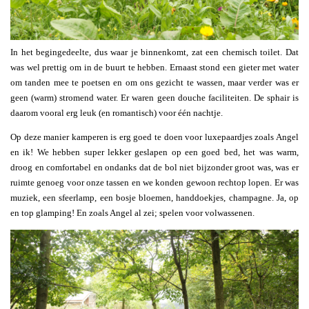
In het begingedeelte, dus waar je binnenkomt, zat een chemisch toilet. Dat
was wel prettig om in de buurt te hebben. Ernaast stond een gieter met water
om tanden mee te poetsen en om ons gezicht te wassen, maar verder was er
geen (warm) stromend water. Er waren geen douche faciliteiten. De sphair is
daarom vooral erg leuk (en romantisch) voor één nachtje.
Op deze manier kamperen is erg goed te doen voor luxepaardjes zoals Angel
en ik! We hebben super lekker geslapen op een goed bed, het was warm,
droog en comfortabel en ondanks dat de bol niet bijzonder groot was, was er
ruimte genoeg voor onze tassen en we konden gewoon rechtop lopen. Er was
muziek, een sfeerlamp, een bosje bloemen, handdoekjes, champagne. Ja, op
en top glamping! En zoals Angel al zei; spelen voor volwassenen.