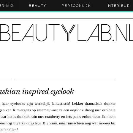
ER MIJ
BEAUTY
PERSOONLIJK
INTERIEUR
shian inspired eyelook
haar eyelooks zijn werkelijk fantastisch! Lekker dramatisch donker
egen van Kim ergens op internet waar ze een ooglook droeg met een hele
 maar het is donkerbruin met cranberry en iets paars erdoorheen. Ik noem
prachtig bij elke oogkleur. Bij bruin, maar misschien nog wel mooier bij
aat knallen!