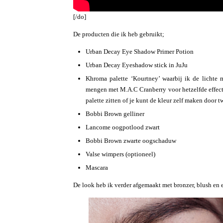
[/do]
De producten die ik heb gebruikt;
Urban Decay Eye Shadow Primer Potion
Urban Decay Eyeshadow stick in JuJu
Khroma palette ‘Kourtney’ waarbij ik de lichte 
mengen met M.A.C Cranberry voor hetzelfde effect.
palette zitten of je kunt de kleur zelf maken door 
Bobbi Brown gelliner
Lancome oogpotlood zwart
Bobbi Brown zwarte oogschaduw
Valse wimpers (optioneel)
Mascara
De look heb ik verder afgemaakt met bronzer, blush en 