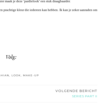
ier maak je deze ‘pardielook’ een stuk draagbaarder.
een prachtige kleur die iedereen kan hebben. Ik kan je zeker aanraden om
Volg:
SHIAN
,
LOOK
,
MAKE-UP
VOLGENDE BERICHT
SERIES PART II