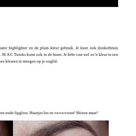
matte highlighter en de plum kleur gebruik. Je kunt ook donkerbruin
 M.A.C Twinks komt ook in de buurt. Je hebt vast wel zo’n kleur in een
twee kleuren te mengen op je ooglid.
een nude lipgloss. Haartjes los en va-va-voom! Shinen maar!