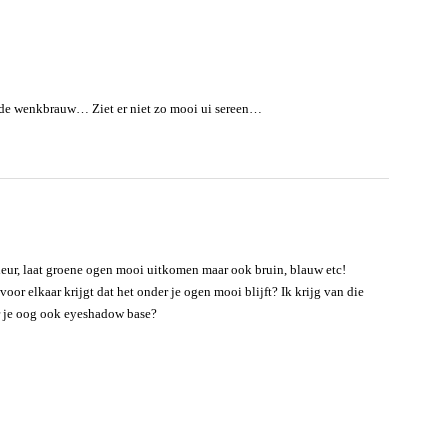
rde wenkbrauw… Ziet er niet zo mooi ui sereen…
kleur, laat groene ogen mooi uitkomen maar ook bruin, blauw etc!
oor elkaar krijgt dat het onder je ogen mooi blijft? Ik krijg van die
r je oog ook eyeshadow base?