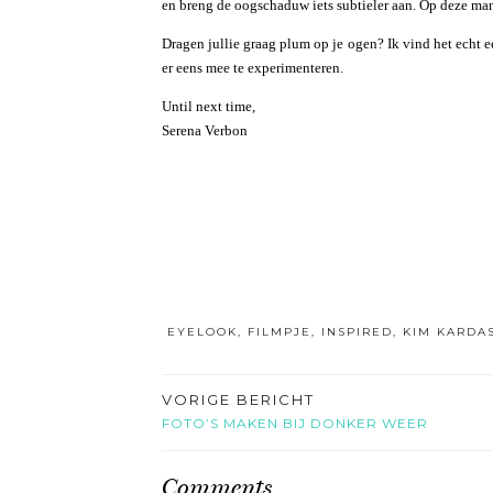
en breng de oogschaduw iets subtieler aan. Op deze man
Dragen jullie graag plum op je ogen? Ik vind het echt 
er eens mee te experimenteren.
Until next time,
Serena Verbon
EYELOOK
,
FILMPJE
,
INSPIRED
,
KIM KARDA
VORIGE BERICHT
FOTO’S MAKEN BIJ DONKER WEER
Comments