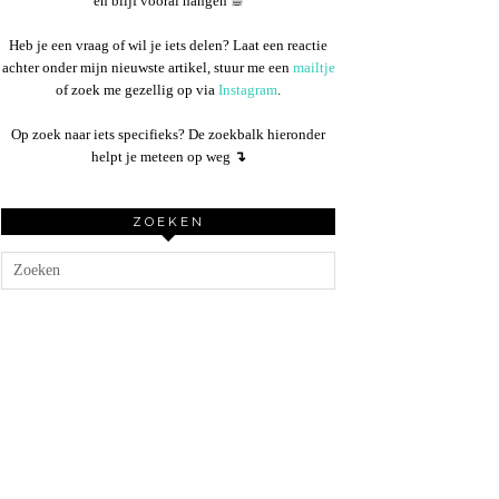
en blijf vooral hangen ☕︎
Heb je een vraag of wil je iets delen? Laat een reactie
achter onder mijn nieuwste artikel, stuur me een
mailtje
of zoek me gezellig op via
Instagram
.
Op zoek naar iets specifieks? De zoekbalk hieronder
helpt je meteen op weg
↴
ZOEKEN