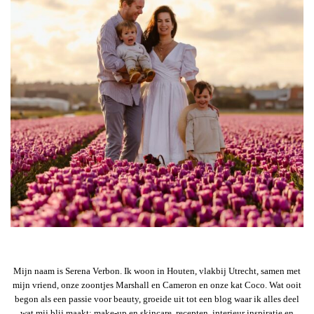
Mijn naam is Serena Verbon. Ik woon in Houten, vlakbij Utrecht, samen met
mijn vriend, onze zoontjes Marshall en Cameron en onze kat Coco. Wat ooit
begon als een passie voor beauty, groeide uit tot een blog waar ik alles deel
wat mij blij maakt: make-up en skincare, recepten, interieur inspiratie en