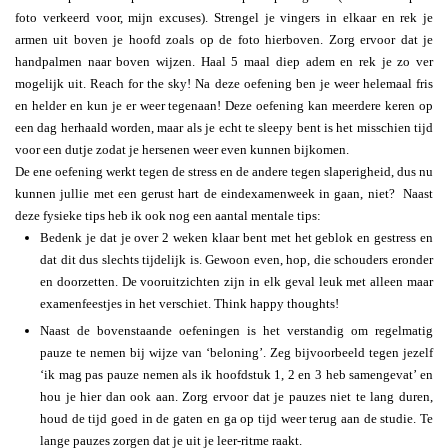
foto verkeerd voor, mijn excuses). Strengel je vingers in elkaar en rek je
armen uit boven je hoofd zoals op de foto hierboven. Zorg ervoor dat je
handpalmen naar boven wijzen. Haal 5 maal diep adem en rek je zo ver
mogelijk uit. Reach for the sky! Na deze oefening ben je weer helemaal fris
en helder en kun je er weer tegenaan! Deze oefening kan meerdere keren op
een dag herhaald worden, maar als je echt te sleepy bent is het misschien tijd
voor een dutje zodat je hersenen weer even kunnen bijkomen.
De ene oefening werkt tegen de stress en de andere tegen slaperigheid, dus nu
kunnen jullie met een gerust hart de eindexamenweek in gaan, niet? Naast
deze fysieke tips heb ik ook nog een aantal mentale tips:
Bedenk je dat je over 2 weken klaar bent met het geblok en gestress en
dat dit dus slechts tijdelijk is. Gewoon even, hop, die schouders eronder
en doorzetten. De vooruitzichten zijn in elk geval leuk met alleen maar
examenfeestjes in het verschiet. Think happy thoughts!
Naast de bovenstaande oefeningen is het verstandig om regelmatig
pauze te nemen bij wijze van ‘beloning’. Zeg bijvoorbeeld tegen jezelf
‘ik mag pas pauze nemen als ik hoofdstuk 1, 2 en 3 heb samengevat’ en
hou je hier dan ook aan. Zorg ervoor dat je pauzes niet te lang duren,
houd de tijd goed in de gaten en ga op tijd weer terug aan de studie. Te
lange pauzes zorgen dat je uit je leer-ritme raakt.