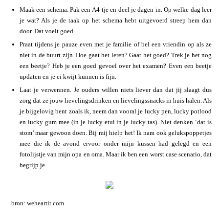
Maak een schema. Pak een A4-tje en deel je dagen in. Op welke dag leer
je wat? Als je de taak op het schema hebt uitgevoerd streep hem dan
door. Dat voelt goed.
Praat tijdens je pauze even met je familie of bel een vriendin op als ze
niet in de buurt zijn. Hoe gaat het leren? Gaat het goed? Trek je het nog
een beetje? Heb je een goed gevoel over het examen? Even een beetje
updaten en je ei kwijt kunnen is fijn.
Laat je verwennen. Je ouders willen niets liever dan dat jij slaagt dus
zorg dat ze jouw lievelingsdrinken en lievelingssnacks in huis halen. Als
je bijgelovig bent zoals ik, neem dan vooral je lucky pen, lucky potlood
en lucky gum mee (in je lucky etui in je lucky tas). Niet denken ‘dat is
stom’ maar gewoon doen. Bij mij hielp het! Ik nam ook gelukspoppetjes
mee die ik de avond ervoor onder mijn kussen had gelegd en een
fotolijstje van mijn opa en oma. Maar ik ben een worst case scenario, dat
begrijp je.
bron: weheartit.com