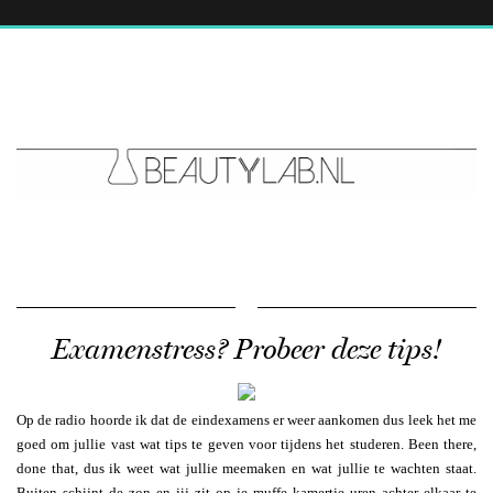
Examenstress? Probeer deze tips!
Op de radio hoorde ik dat de eindexamens er weer aankomen dus leek het me
goed om jullie vast wat tips te geven voor tijdens het studeren. Been there,
done that, dus ik weet wat jullie meemaken en wat jullie te wachten staat.
Buiten schijnt de zon en jij zit op je muffe kamertje uren achter elkaar te