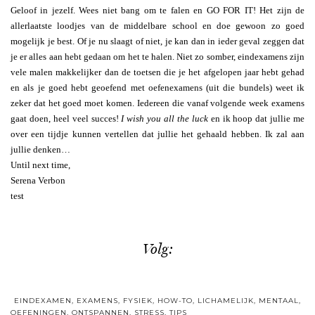
Geloof in jezelf. Wees niet bang om te falen en GO FOR IT! Het zijn de
allerlaatste loodjes van de middelbare school en doe gewoon zo goed
mogelijk je best. Of je nu slaagt of niet, je kan dan in ieder geval zeggen dat
je er alles aan hebt gedaan om het te halen. Niet zo somber, eindexamens zijn
vele malen makkelijker dan de toetsen die je het afgelopen jaar hebt gehad
en als je goed hebt geoefend met oefenexamens (uit die bundels) weet ik
zeker dat het goed moet komen. Iedereen die vanaf volgende week examens
gaat doen, heel veel succes!
I wish you all the luck
en ik hoop dat jullie me
over een tijdje kunnen vertellen dat jullie het gehaald hebben. Ik zal aan
jullie denken…
Until next time,
Serena Verbon
test
Volg:
EINDEXAMEN
,
EXAMENS
,
FYSIEK
,
HOW-TO
,
LICHAMELIJK
,
MENTAAL
,
OEFENINGEN
,
ONTSPANNEN
,
STRESS
,
TIPS