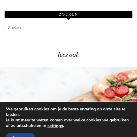
ZOEKEN
lees ook
We gebruiken cookies om je de beste ervaring op onze site te
Lente flatbreads recept – snel & …
bieden.
Je kunt meer te weten komen over welke cookies we gebruiken
of ze uitschakelen in
.
settings
© 2026
BEAUTYLAB.NL
FAQ
ALGEMENE
VOORWAARDEN