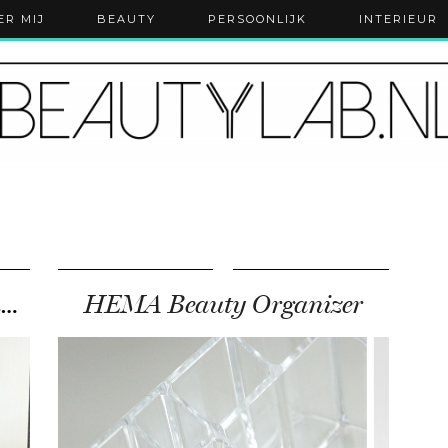
ER MIJ
BEAUTY
PERSOONLIJK
INTERIEUR
DIY | van everyday make-up bakje naar desk organizer
HEMA Beauty Organizer