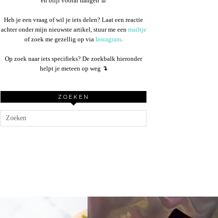
en blijf vooral hangen ☕︎
Heb je een vraag of wil je iets delen? Laat een reactie
achter onder mijn nieuwste artikel, stuur me een
mailtje
of zoek me gezellig op via
Instagram
.
Op zoek naar iets specifieks? De zoekbalk hieronder
helpt je meteen op weg
↴
ZOEKEN