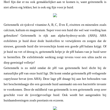
Heel fijn dat er nu ook gemakkelijker aan te komen is, want geitenmelk is
niet alleen erg lekker, het is ook erg fijn voor je huid.
Geitenmelk zit tjokvol vitamine A, B, C, D en E, eiwitten en mineralen zoals
calcium, kalium en magnesium. Super voor een huid die wel wat voeding kan
gebruiken! Geitenmelk is rijk aan alpha-hydroxy-acids (AHA). AHA
exfoliëren je huid door dode huidcellen te verwijderen en zorgen dat de
nieuwe, gezonde huid die tevoorschijn komt een goede pH balans krijgt. Of
je huid nu vet of droog is, geitenmelk helpt je de pH balans van je huid weer
te herstellen. De exfoliërende werking zorgt tevens voor een ultra zacht en
diep gereinigd velletje!
Geitenmelk is zo mild omdat de pH van geitenmelk heel dicht bij de
natuurlijke pH van onze huid ligt. Dit komt omdat geitenmelk pH verlagende
caprylzuur bevat (een AHA). Deze lage pH draagt bij aan het behouden van
het beschermlaagje die een gezonde huid aanmaakt om een bacteriële invasie
te voorkomen. Door de mildheid van geitenmelk is een geitenmelk zeep zeer
geschikt voor de (over)gevoelige huid. Ook wordt het aangeraden bij
huidaandoeningen zoals psoriasis en eczeem.