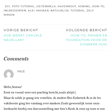
DIY
,
FOTO TUTORIAL
,
GEITENMELK
,
HAVERMOUT
,
HONING
,
HOW-TO
,
INGREDIENTEN
,
KLEI
,
MASKER
,
NATUURLIJK
,
TUTORIAL
,
ZELF
MAKEN
VORIGE BERICHT
VOLGENDE BERICHT
HOE WERKT CRACKLE
HOW-TO: PRIMER EN
NAGELLAK?
FOUNDATION VOOR DE
DONKERE HUID
Comments
INGE
Hello,Serena!
Eerst en vooral weer een prachtig bericht,zoals altijd (:
Maar ik wilde je graag iets vertellen..ik studeer Bio-Esthetiek & in de les
vaktheorie ging het vandaag over maskers.Zoals gewoonlijk toont onze
leerkracht hierbij een diavoorstelling met foto’s.Keek ik eens op toen er een