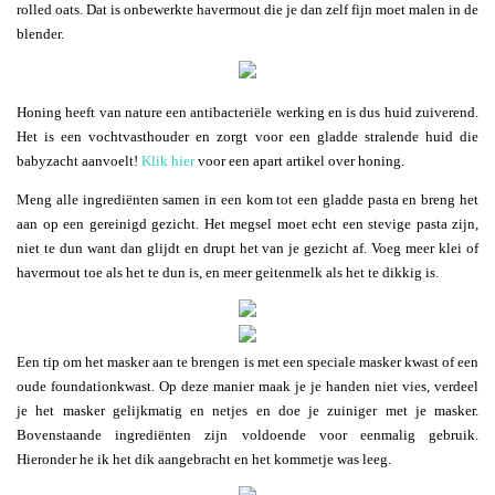
rolled oats. Dat is onbewerkte havermout die je dan zelf fijn moet malen in de
blender.
Honing heeft van nature een antibacteriële werking en is dus huid zuiverend.
Het is een vochtvasthouder en zorgt voor een gladde stralende huid die
babyzacht aanvoelt!
Klik hier
voor een apart artikel over honing.
Meng alle ingrediënten samen in een kom tot een gladde pasta en breng het
aan op een gereinigd gezicht. Het megsel moet echt een stevige pasta zijn,
niet te dun want dan glijdt en drupt het van je gezicht af. Voeg meer klei of
havermout toe als het te dun is, en meer geitenmelk als het te dikkig is.
Een tip om het masker aan te brengen is met een speciale masker kwast of een
oude foundationkwast. Op deze manier maak je je handen niet vies, verdeel
je het masker gelijkmatig en netjes en doe je zuiniger met je masker.
Bovenstaande ingrediënten zijn voldoende voor eenmalig gebruik.
Hieronder he ik het dik aangebracht en het kommetje was leeg.