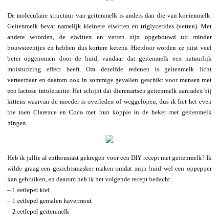
De moleculaire structuur van geitenmelk is anders dan die van koeienmelk.
Geitenmelk bevat namelijk kleinere eiwitten en triglycerides (vetten). Met
andere woorden, de eiwitten en vetten zijn opgebouwd uit minder
bouwsteentjes en hebben dus kortere ketens. Hierdoor worden ze juist veel
beter opgenomen door de huid, vandaar dat geitenmelk een natuurlijk
moisturizing effect heeft. Om dezelfde redenen is geitenmelk licht
verteerbaar en daarom ook in sommige gevallen geschikt voor mensen met
een lactose intolerantie. Het schijnt dat dierenartsen geitenmelk aanraden bij
kittens waarvan de moeder is overleden of weggelopen, dus ik liet het even
toe toen Clarence en Coco met hun koppie in de beker met geitenmelk
hingen.
Heb ik jullie al enthousiast gekregen voor een DIY recept met geitenmelk? Ik
wilde graag een gezichtsmasker maken omdat mijn huid wel een oppepper
kan gebruiken, en daarom heb ik het volgende recept bedacht:
– 1 eetlepel klei
– 1 eetlepel gemalen havermout
– 2 eetlepel geitenmelk