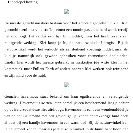
– 1 theelepel honing
De meeste gezichtsmaskers bestaan voor het grootste gedeelte uit klei. Klei
gecombineerd met vloeistoffen vormt een mooie pasta die hard wordt terwijl
het opdroogt. Het is dus een fijn bindmiddel, maar het heeft tevens een
reinigende werking. Klei koop je bij de natuurwinkel of drogist. Bij de
natuurwinkel wordt het verkocht als aansterkend voedingsmiddel, maar dit
kun je natuurlijk ook gewoon gebruiken voor cosmetische doeleinden.
Kaolin klei wordt het meeste gebruikt in maskertjes (de witte klei in het
kommetje), maar Fullers Earth of andere soorten klei werken ook reinigend
en zijn mild voor de huid.
Gemalen havermout staat bekend om haar egaliserende en verzorgende
werking. Havermout eiwitten laten namelijk een beschermend laagje achter
op de huid zodat deze niet uitdroogt. Havermout is echt een wondermiddeltje
van de natuur. Iemand met een gevoelige, jeukende en trekkerige huid heeft
al baat bij een handje havermout in een warm bad. Bij de natuurwinkel kun
je havermeel kopen, maar als je niet zo’n winkel in de buurt hebt koop dan