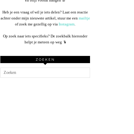
en blijf vooral hangen ☕︎
Heb je een vraag of wil je iets delen? Laat een reactie
achter onder mijn nieuwste artikel, stuur me een
mailtje
of zoek me gezellig op via
Instagram
.
Op zoek naar iets specifieks? De zoekbalk hieronder
helpt je meteen op weg
↴
ZOEKEN