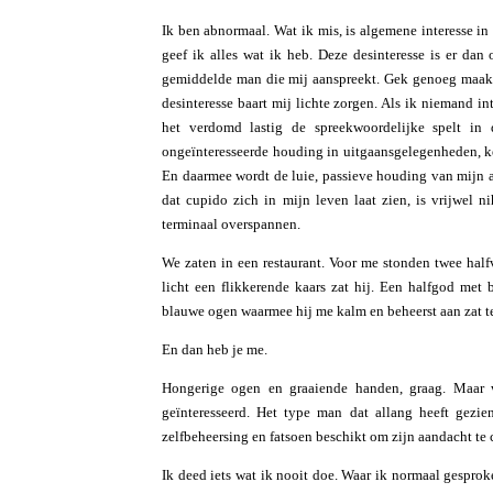
Ik ben abnormaal. Wat ik mis, is algemene interesse in
geef ik alles wat ik heb. Deze desinteresse is er dan 
gemiddelde man die mij aanspreekt. Gek genoeg maakt 
desinteresse baart mij lichte zorgen. Als ik niemand i
het verdomd lastig de spreekwoordelijke spelt in
ongeïnteresseerde houding in uitgaansgelegenheden, k
En daarmee wordt de luie, passieve houding van mijn
dat cupido zich in mijn leven laat zien, is vrijwel ni
terminaal overspannen.
We zaten in een restaurant. Voor me stonden twee halfv
licht een flikkerende kaars zat hij. Een halfgod met
blauwe ogen waarmee hij me kalm en beheerst aan zat te
En dan heb je me.
Hongerige ogen en graaiende handen, graag. Maar 
geïnteresseerd. Het type man dat allang heeft gezie
zelfbeheersing en fatsoen beschikt om zijn aandacht te
Ik deed iets wat ik nooit doe. Waar ik normaal gesprok