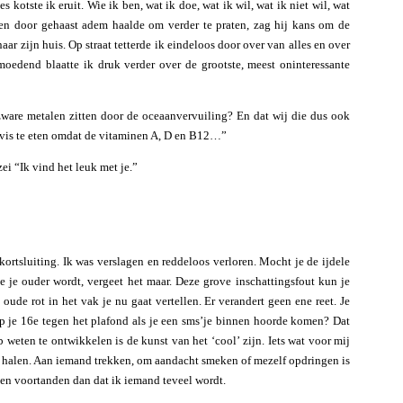
 kotste ik eruit. Wie ik ben, wat ik doe, wat ik wil, wat ik niet wil, wat
nen door gehaast adem haalde om verder te praten, zag hij kans om de
ar zijn huis. Op straat tetterde ik eindeloos door over van alles en over
rmoedend blaatte ik druk verder over de grootste, meest oninteressante
 zware metalen zitten door de oceaanvervuiling? En dat wij die dus ook
l vis te eten omdat de vitaminen A, D en B12…”
ei “Ik vind het leuk met je.”
 kortsluiting. Ik was verslagen en reddeloos verloren. Mocht je de ijdele
 je ouder wordt, vergeet het maar. Deze grove inschattingsfout kun je
ude rot in het vak je nu gaat vertellen. Er verandert geen ene reet. Je
 op je 16e tegen het plafond als je een sms’je binnen hoorde komen? Dat
 weten te ontwikkelen is de kunst van het ‘cool’ zijn. Iets wat voor mij
 halen. Aan iemand trekken, om aandacht smeken of mezelf opdringen is
gen voortanden dan dat ik iemand teveel wordt.