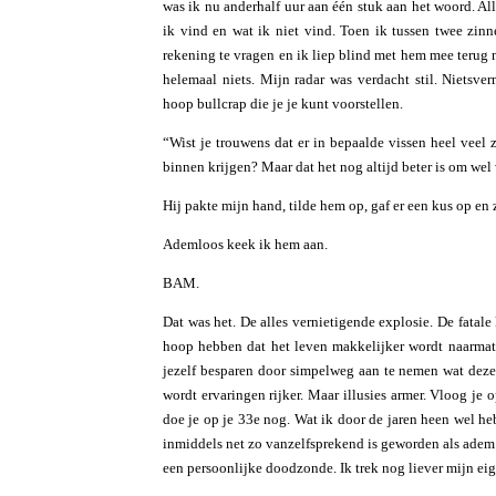
was ik nu anderhalf uur aan één stuk aan het woord. Alles
ik vind en wat ik niet vind. Toen ik tussen twee zin
rekening te vragen en ik liep blind met hem mee terug na
helemaal niets. Mijn radar was verdacht stil. Nietsve
hoop bullcrap die je je kunt voorstellen.
“Wist je trouwens dat er in bepaalde vissen heel veel
binnen krijgen? Maar dat het nog altijd beter is om we
Hij pakte mijn hand, tilde hem op, gaf er een kus op en z
Ademloos keek ik hem aan.
BAM.
Dat was het. De alles vernietigende explosie. De fatale
hoop hebben dat het leven makkelijker wordt naarmate
jezelf besparen door simpelweg aan te nemen wat deze o
wordt ervaringen rijker. Maar illusies armer. Vloog je
doe je op je 33e nog. Wat ik door de jaren heen wel heb
inmiddels net zo vanzelfsprekend is geworden als adem
een persoonlijke doodzonde. Ik trek nog liever mijn ei