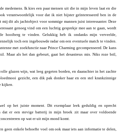
 de medemens. Ik kies een paar mensen uit die in mijn leven laat en die
ook verantwoordelijk voor dat ik niet bijster geïnteresseerd ben in de
mij dit als jachtobject voor sommige mannen juist interessanter. Deze
nteressant genoeg vind om een luchtig gesprekje mee aan te gaan, wordt
 de hooiberg te vinden. Gelukkig heb ik ondanks mijn verveelde,
ennelijk toch een ingebouwde radar om een eventuele match te vinden.
 antenne met zoekfunctie naar Prince Charming gecompenseerd. De kans
hil. Maar als het dan gebeurt, gaat het desastreus mis. Niks roze bril,
olle glazen wijn, wat leeg gegeten borden, en daarachter in het zachte
 bloedmooi gezicht, een dik pak donker haar en een stel krankzinnige
 kijken.
wel op het juiste moment. Dit exemplaar leek geduldig en oprecht
n dat er een stevige batterij in mijn broek zit maar over voldoende
 concentreren op wat er uit mijn mond komt.
en geen enkele behoefte voel om ook maar iets aan informatie te delen,