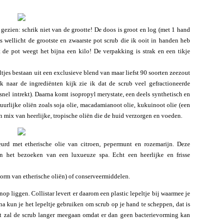
gezien: schrik niet van de grootte! De doos is groot en log (met 1 hand
s wellicht de grootste en zwaarste pot scrub die ik ooit in handen heb
de pot weegt het bijna een kilo! De verpakking is strak en een tikje
ltjes bestaan uit een exclusieve blend van maar liefst 90 soorten zeezout
k naar de ingrediënten kijk zie ik dat de scrub veel gefractioneerde
snel intrekt). Daarna komt isopropyl merystate, een deels synthetisch en
tuurlijke oliën zoals soja olie, macadamianoot olie, kukuinoot olie (een
n mix van heerlijke, tropische oliën die de huid verzorgen en voeden.
eurd met etherische olie van citroen, pepermunt en rozemarijn. Deze
het bezoeken van een luxueuze spa. Echt een heerlijke en frisse
vorm van etherische oliën) of conserveermiddelen.
op liggen. Collistar levert er daarom een plastic lepeltje bij waarmee je
na kun je het lepeltje gebruiken om scrub op je hand te scheppen, dat is
mt zal de scrub langer meegaan omdat er dan geen bacterievorming kan