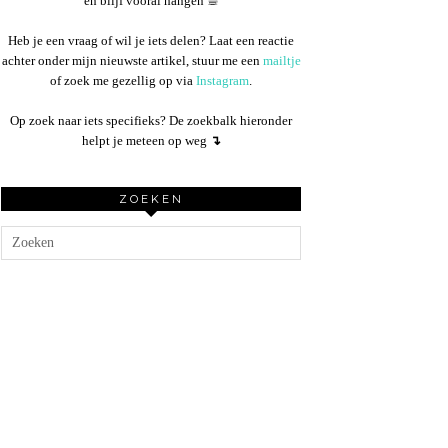
en blijf vooral hangen ☕︎
Heb je een vraag of wil je iets delen? Laat een reactie
achter onder mijn nieuwste artikel, stuur me een
mailtje
of zoek me gezellig op via
Instagram
.
Op zoek naar iets specifieks? De zoekbalk hieronder
helpt je meteen op weg
↴
ZOEKEN