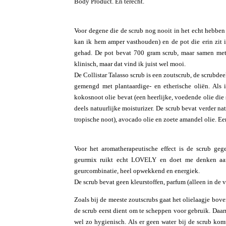
Body Product. En terecht.
Voor degene die de scrub nog nooit in het echt hebben 
kan ik hem amper vasthouden) en de pot die erin zit i
gehad. De pot bevat 700 gram scrub, maar samen met 
klinisch, maar dat vind ik juist wel mooi.
De Collistar Talasso scrub is een zoutscrub, de scrubdee
gemengd met plantaardige- en etherische oliën. Als i
kokosnoot olie bevat (een heerlijke, voedende olie die 
deels natuurlijke moisturizer. De scrub bevat verder na
tropische noot), avocado olie en zoete amandel olie. Ee
Voor het aromatherapeutische effect is de scrub geg
geurmix ruikt echt LOVELY en doet me denken aan 
geurcombinatie, heel opwekkend en energiek.
De scrub bevat geen kleurstoffen, parfum (alleen in de 
Zoals bij de meeste zoutscrubs gaat het olielaagje boven
de scrub eerst dient om te scheppen voor gebruik. Daar
wel zo hygienisch. Als er geen water bij de scrub ko