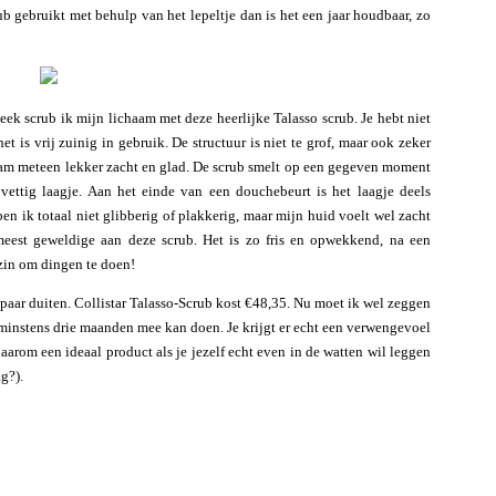
ub gebruikt met behulp van het lepeltje dan is het een jaar houdbaar, zo
eek scrub ik mijn lichaam met deze heerlijke Talasso scrub. Je hebt niet
t is vrij zuinig in gebruik. De structuur is niet te grof, maar ook zeker
haam meteen lekker zacht en glad. De scrub smelt op een gegeven moment
 vettig laagje. Aan het einde van een douchebeurt is het laagje deels
 ik totaal niet glibberig of plakkerig, maar mijn huid voelt wel zacht
eest geweldige aan deze scrub. Het is zo fris en opwekkend, na een
 zin om dingen te doen!
paar duiten. Collistar Talasso-Scrub kost €48,35. Nu moet ik wel zeggen
er minstens drie maanden mee kan doen. Je krijgt er echt een verwengevoel
daarom een ideaal product als je jezelf echt even in de watten wil leggen
g?).