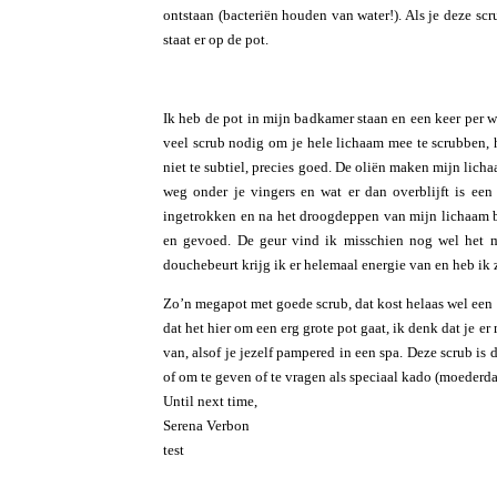
ontstaan (bacteriën houden van water!). Als je deze scr
staat er op de pot.
Ik heb de pot in mijn badkamer staan en een keer per w
veel scrub nodig om je hele lichaam mee te scrubben, he
niet te subtiel, precies goed. De oliën maken mijn lic
weg onder je vingers en wat er dan overblijft is een
ingetrokken en na het droogdeppen van mijn lichaam ben
en gevoed. De geur vind ik misschien nog wel het m
douchebeurt krijg ik er helemaal energie van en heb ik
Zo’n megapot met goede scrub, dat kost helaas wel een 
dat het hier om een erg grote pot gaat, ik denk dat je 
van, alsof je jezelf pampered in een spa. Deze scrub is 
of om te geven of te vragen als speciaal kado (moederda
Until next time,
Serena Verbon
test