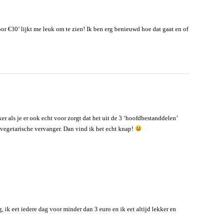
or €30’ lijkt me leuk om te zien! Ik ben erg benieuwd hoe dat gaat en of
r als je er ook echt voor zorgt dat het uit de 3 ‘hoofdbestanddelen’
s/vegetarische vervanger. Dan vind ik het echt knap!
 ik eet iedere dag voor minder dan 3 euro en ik eet altijd lekker en