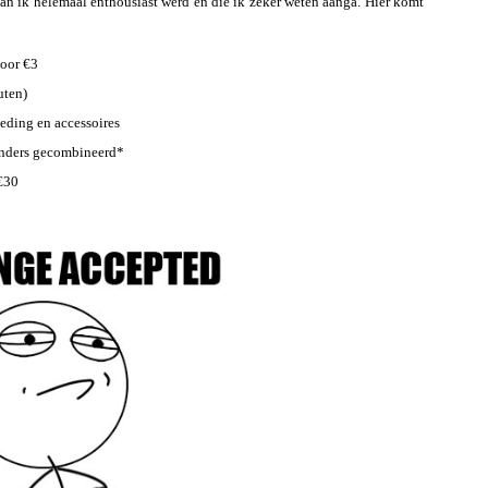
an ik helemaal enthousiast werd en die ik zeker weten aanga. Hier komt
voor €3
uten)
eding en accessoires
anders gecombineerd*
 €30