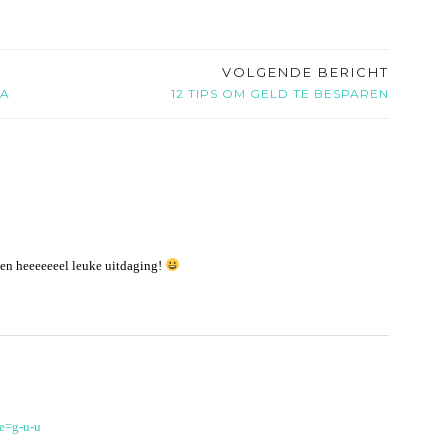
VOLGENDE BERICHT
RA
12 TIPS OM GELD TE BESPAREN
 een heeeeeeel leuke uitdaging!
e=g-u-u