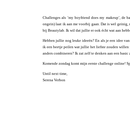
Challenges als ‘my boyfriend does my makeup’, de ba
ongein) laat ik aan me voorbij gaan. Dat is wel geinig,
bij Beautylab. Ik wil dat jullie er ook écht wat aan heb
Hebben jullie nog leuke ideeën? En als je een idee va
ik een beetje peilen wat jullie het liefste zouden wille
anders combineren? Ik zat zelf te denken aan een basic z
Komende zondag komt mijn eerste challenge online! S
Until next time,
Serena Verbon