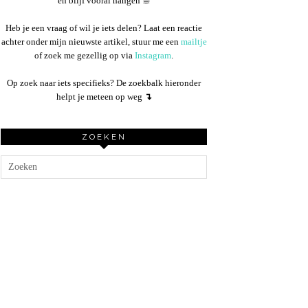
en blijf vooral hangen ☕︎
Heb je een vraag of wil je iets delen? Laat een reactie
achter onder mijn nieuwste artikel, stuur me een
mailtje
of zoek me gezellig op via
Instagram
.
Op zoek naar iets specifieks? De zoekbalk hieronder
helpt je meteen op weg
↴
ZOEKEN