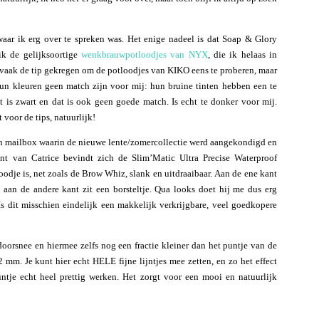
aar ik erg over te spreken was. Het enige nadeel is dat Soap & Glory
ik de gelijksoortige
wenkbrauwpotloodjes van NYX
, die ik helaas in
ok vaak de tip gekregen om de potloodjes van KIKO eens te proberen, maar
hun kleuren geen match zijn voor mij: hun bruine tinten hebben een te
 is zwart en dat is ook geen goede match. Is echt te donker voor mij.
voor de tips, natuurlijk!
ijn mailbox waarin de nieuwe lente/zomercollectie werd aangekondigd en
van Catrice bevindt zich de Slim’Matic Ultra Precise Waterproof
odje is, net zoals de Brow Whiz, slank en uitdraaibaar. Aan de ene kant
aan de andere kant zit een borsteltje. Qua looks doet hij me dus erg
s dit misschien eindelijk een makkelijk verkrijgbare, veel goedkopere
 doorsnee en hiermee zelfs nog een fractie kleiner dan het puntje van de
 mm. Je kunt hier echt HELE fijne lijntjes mee zetten, en zo het effect
puntje echt heel prettig werken. Het zorgt voor een mooi en natuurlijk