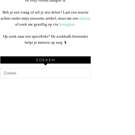
en blijf vooral hangen ☕︎
Heb je een vraag of wil je iets delen? Laat een reactie
achter onder mijn nieuwste artikel, stuur me een
mailtje
of zoek me gezellig op via
Instagram
.
Op zoek naar iets specifieks? De zoekbalk hieronder
helpt je meteen op weg
↴
ZOEKEN