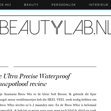
ER MIJ
BEAUTY
PERSOONLIJK
INTERIEUR
c Ultra Precise Waterproof
uwpotlood review
jn Anastasia Brow Wiz in de kleur Soft Brown. Ik gebruik dit fijne
 nogal sneue wenkbrauwtjes heb die HEEL VEEL werk nodig hebben om
n Brow Whiz slechts zo’n 2 maanden mee. En de Brow Whiz is helemaal
tuurlijk, ik heb het er graag voor over, maar toch blijf ik altijd op zoek