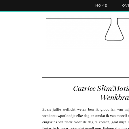
HOME
OV
Catrice Slim’Mati
Wenkbra
Zoals jullie wellicht weten ben ik groot fan van mi
wenkbrauwpotloodje elke dag en omdat ik van mezelf
enigszins ‘on fleek’ voor de dag te komen, gaat mij
fantastisch, maar zeker niet goedkoop. Helemaal prima na