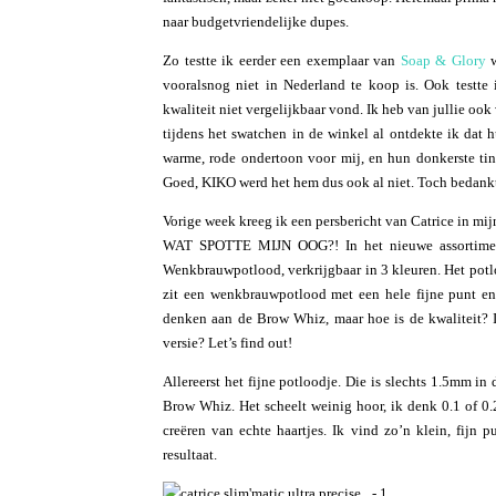
naar budgetvriendelijke dupes.
Zo testte ik eerder een exemplaar van
Soap & Glory
w
vooralsnog niet in Nederland te koop is. Ook testte 
kwaliteit niet vergelijkbaar vond. Ik heb van jullie o
tijdens het swatchen in de winkel al ontdekte ik dat 
warme, rode ondertoon voor mij, en hun donkerste tint
Goed, KIKO werd het hem dus ook al niet. Toch bedankt 
Vorige week kreeg ik een persbericht van Catrice in m
WAT SPOTTE MIJN OOG?! In het nieuwe assortiment 
Wenkbrauwpotlood, verkrijgbaar in 3 kleuren. Het potlo
zit een wenkbrauwpotlood met een hele fijne punt en 
denken aan de Brow Whiz, maar hoe is de kwaliteit? I
versie? Let’s find out!
Allereerst het fijne potloodje. Die is slechts 1.5mm in
Brow Whiz. Het scheelt weinig hoor, ik denk 0.1 of 0.2
creëren van echte haartjes. Ik vind zo’n klein, fijn 
resultaat.