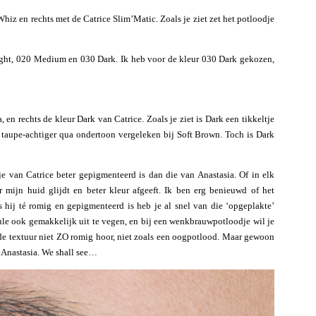
Whiz en rechts met de Catrice Slim’Matic. Zoals je ziet zet het potloodje
 Light, 020 Medium en 030 Dark. Ik heb voor de kleur 030 Dark gekozen,
, en rechts de kleur Dark van Catrice. Zoals je ziet is Dark een tikkeltje
 taupe-achtiger qua ondertoon vergeleken bij Soft Brown. Toch is Dark
e van Catrice beter gepigmenteerd is dan die van Anastasia. Of in elk
r mijn huid glijdt en beter kleur afgeeft. Ik ben erg benieuwd of het
s hij té romig en gepigmenteerd is heb je al snel van die ‘opgeplakte’
e ook gemakkelijk uit te vegen, en bij een wenkbrauwpotloodje wil je
is de textuur niet ZO romig hoor, niet zoals een oogpotlood. Maar gewoon
 Anastasia. We shall see…