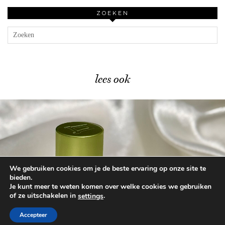
ZOEKEN
lees ook
We gebruiken cookies om je de beste ervaring op onze site te
Mijn review van het …
bieden.
Je kunt meer te weten komen over welke cookies we gebruiken
of ze uitschakelen in
.
settings
© 2026
BEAUTYLAB.NL
FAQ
ALGEMENE
VOORWAARDEN
Accepteer
WORDPRESS THEME BY
pipdig