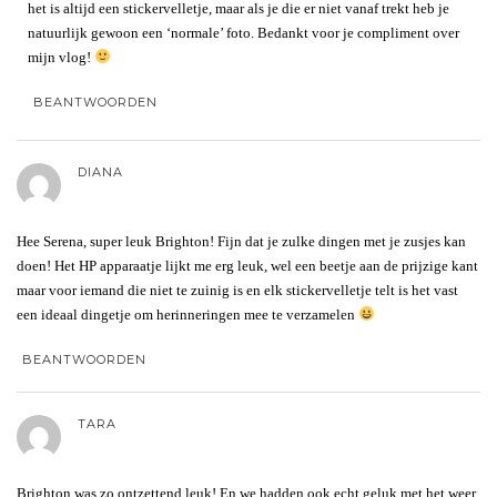
het is altijd een stickervelletje, maar als je die er niet vanaf trekt heb je
natuurlijk gewoon een ‘normale’ foto. Bedankt voor je compliment over
mijn vlog!
BEANTWOORDEN
DIANA
Hee Serena, super leuk Brighton! Fijn dat je zulke dingen met je zusjes kan
doen! Het HP apparaatje lijkt me erg leuk, wel een beetje aan de prijzige kant
maar voor iemand die niet te zuinig is en elk stickervelletje telt is het vast
een ideaal dingetje om herinneringen mee te verzamelen
BEANTWOORDEN
TARA
Brighton was zo ontzettend leuk! En we hadden ook echt geluk met het weer.