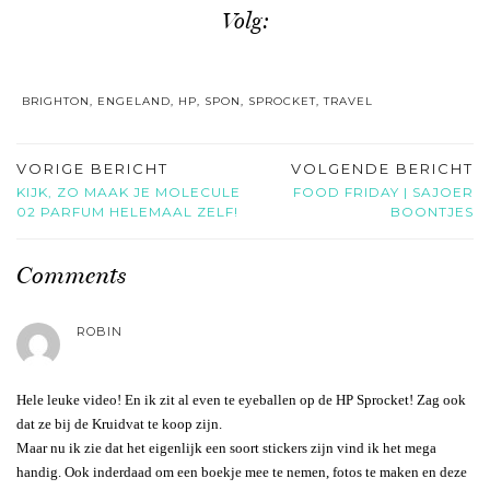
Volg:
BRIGHTON
,
ENGELAND
,
HP
,
SPON
,
SPROCKET
,
TRAVEL
VORIGE BERICHT
VOLGENDE BERICHT
KIJK, ZO MAAK JE MOLECULE
FOOD FRIDAY | SAJOER
02 PARFUM HELEMAAL ZELF!
BOONTJES
Comments
ROBIN
Hele leuke video! En ik zit al even te eyeballen op de HP Sprocket! Zag ook
dat ze bij de Kruidvat te koop zijn.
Maar nu ik zie dat het eigenlijk een soort stickers zijn vind ik het mega
handig. Ook inderdaad om een boekje mee te nemen, fotos te maken en deze