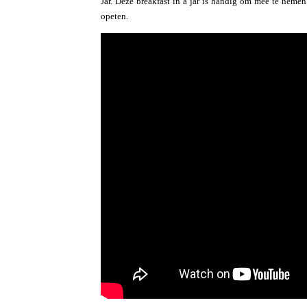
Jar. Deze breakfast in a jar is handig om mee te nemen
opeten.