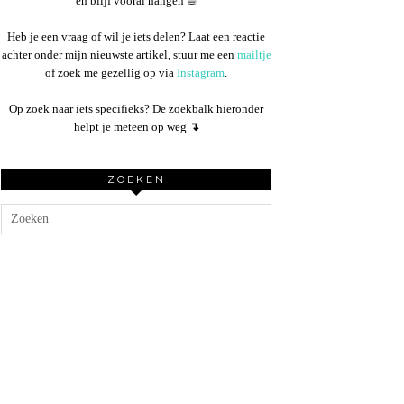
en blijf vooral hangen ☕︎
Heb je een vraag of wil je iets delen? Laat een reactie
achter onder mijn nieuwste artikel, stuur me een
mailtje
of zoek me gezellig op via
Instagram
.
Op zoek naar iets specifieks? De zoekbalk hieronder
helpt je meteen op weg
↴
ZOEKEN