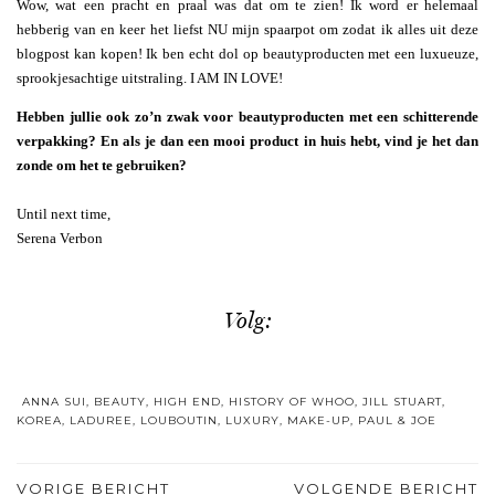
Wow, wat een pracht en praal was dat om te zien! Ik word er helemaal
hebberig van en keer het liefst NU mijn spaarpot om zodat ik alles uit deze
blogpost kan kopen! Ik ben echt dol op beautyproducten met een luxueuze,
sprookjesachtige uitstraling. I AM IN LOVE!
Hebben jullie ook zo’n zwak voor beautyproducten met een schitterende
verpakking? En als je dan een mooi product in huis hebt, vind je het dan
zonde om het te gebruiken?
Until next time,
Serena Verbon
Volg:
ANNA SUI
,
BEAUTY
,
HIGH END
,
HISTORY OF WHOO
,
JILL STUART
,
KOREA
,
LADUREE
,
LOUBOUTIN
,
LUXURY
,
MAKE-UP
,
PAUL & JOE
VORIGE BERICHT
VOLGENDE BERICHT