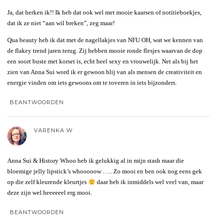
Ja, dat herken ik!! Ik heb dat ook wel met mooie kaarsen of notitieboekjes,
dat ik ze niet “aan wil breken”, zeg maar!
Qua beauty heb ik dat met de nagellakjes van NFU OH, wat we kennen van
de flakey trend jaren terug. Zij hebben mooie ronde flesjes waarvan de dop
een soort buste met korset is, echt heel sexy en vrouwelijk. Net als bij het
zien van Anna Sui word ik er gewoon blij van als mensen de creativiteit en
energie vinden om iets gewoons om te toveren in iets bijzonders.
BEANTWOORDEN
VARENKA W
Anna Sui & History Whoo heb ik gelukkig al in mijn stash maar die
bloemige jelly lipstick’s whooooow ….. Zo mooi en ben ook nog eens gek
op die zelf kleurende kleurtjes
daar heb ik inmiddels wel veel van, maar
deze zijn wel heeeeeel erg mooi.
BEANTWOORDEN