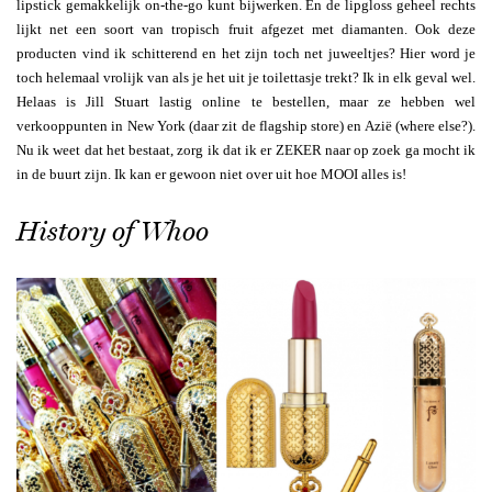
lipstick gemakkelijk on-the-go kunt bijwerken. En de lipgloss geheel rechts
lijkt net een soort van tropisch fruit afgezet met diamanten. Ook deze
producten vind ik schitterend en het zijn toch net juweeltjes? Hier word je
toch helemaal vrolijk van als je het uit je toilettasje trekt? Ik in elk geval wel.
Helaas is Jill Stuart lastig online te bestellen, maar ze hebben wel
verkooppunten in New York (daar zit de flagship store) en Azië (where else?).
Nu ik weet dat het bestaat, zorg ik dat ik er ZEKER naar op zoek ga mocht ik
in de buurt zijn. Ik kan er gewoon niet over uit hoe MOOI alles is!
History of Whoo