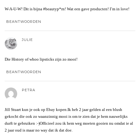
W-A-U-W! Dit is bijna #beautyp*rn! Wat een gave producten! I’m in love!
BEANTWOORDEN
JULIE
Die History of whoo lipsticks zijn zo mooi!
BEANTWOORDEN
PETRA
Jill Stuart kun je ook op Ebay kopen.Ik heb 2 jaar gelden al een blush
gekocht die ook zo waanzinnig mooi is om te zien dat je hem nauwelijks
durft te gebruiken :-)Officieel zou ik hem weg moeten gooien nu omdat ie al
2 jaar oud is maar no way dat ik dat doe.