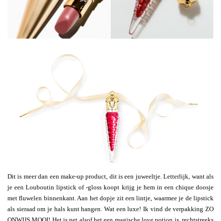
Dit is meer dan een make-up product, dit is een juweeltje. Letterlijk, want als
je een Louboutin lipstick of -gloss koopt krijg je hem in een chique doosje
met fluwelen binnenkant. Aan het dopje zit een lintje, waarmee je de lipstick
als sieraad om je hals kunt hangen. Wat een luxe! Ik vind de verpakking ZO
ONWIJS MOOI! Het is net alsof het een magische love potion is, rechtstreeks