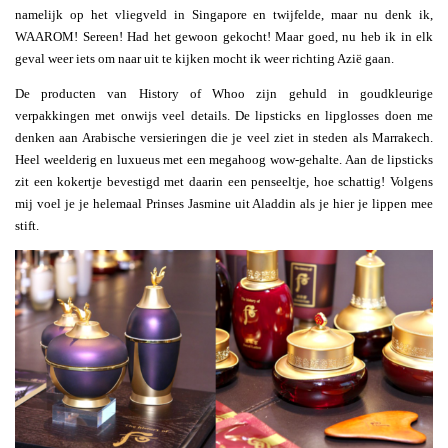
namelijk op het vliegveld in Singapore en twijfelde, maar nu denk ik,
WAAROM! Sereen! Had het gewoon gekocht! Maar goed, nu heb ik in elk
geval weer iets om naar uit te kijken mocht ik weer richting Azië gaan.
De producten van History of Whoo zijn gehuld in goudkleurige
verpakkingen met onwijs veel details. De lipsticks en lipglosses doen me
denken aan Arabische versieringen die je veel ziet in steden als Marrakech.
Heel weelderig en luxueus met een megahoog wow-gehalte. Aan de lipsticks
zit een kokertje bevestigd met daarin een penseeltje, hoe schattig! Volgens
mij voel je je helemaal Prinses Jasmine uit Aladdin als je hier je lippen mee
stift.