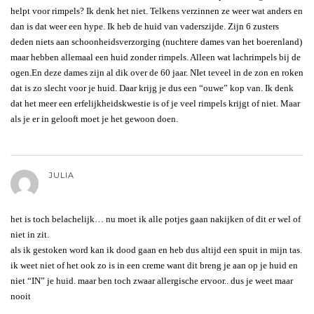
helpt voor rimpels? Ik denk het niet. Telkens verzinnen ze weer wat anders en
dan is dat weer een hype. Ik heb de huid van vaderszijde. Zijn 6 zusters
deden niets aan schoonheidsverzorging (nuchtere dames van het boerenland)
maar hebben allemaal een huid zonder rimpels. Alleen wat lachrimpels bij de
ogen.En deze dames zijn al dik over de 60 jaar. NIet teveel in de zon en roken
dat is zo slecht voor je huid. Daar krijg je dus een “ouwe” kop van. Ik denk
dat het meer een erfelijkheidskwestie is of je veel rimpels krijgt of niet. Maar
als je er in gelooft moet je het gewoon doen.
JULIA
het is toch belachelijk… nu moet ik alle potjes gaan nakijken of dit er wel of
niet in zit.
als ik gestoken word kan ik dood gaan en heb dus altijd een spuit in mijn tas.
ik weet niet of het ook zo is in een creme want dit breng je aan op je huid en
niet “IN” je huid. maar ben toch zwaar allergische ervoor.. dus je weet maar
nooit