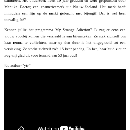
stimuleert. Het onderzoek heeft 10 jaar geduurd en werd gesponsord door
Manuka Doctor, een cosmeticamerk uit Nieuw-Zeeland. Het merk heeft
inmiddels een lijn op de markt gebracht met bijengif. Dat is wel heel
toevallig, hè?
Kennen jullie het programma 'My Strange Adiction'? Ik zag er eens een
vrouw voorbij komen die verslaafd is aan bijensteken. Ze stak zichzelf om
haar reuma te verlichten, maar op den duur is het uitgegroeid tot een
verslaving. Ze steekt zichzelf zo'n 15 keer per dag. En hee, haar huid ziet er
nog vrij glad uit voor iemand van 53 jaar oud!
[do action=”ytr”]