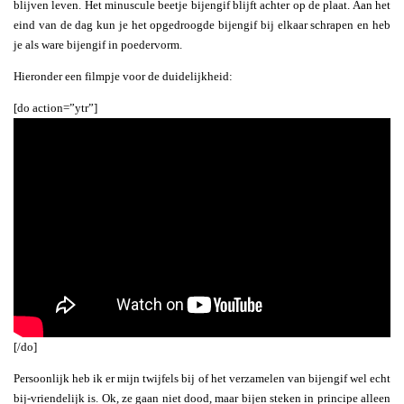
blijven leven. Het minuscule beetje bijengif blijft achter op de plaat. Aan het
eind van de dag kun je het opgedroogde bijengif bij elkaar schrapen en heb
je als ware bijengif in poedervorm.
Hieronder een filmpje voor de duidelijkheid:
[do action=”ytr”]
[/do]
Persoonlijk heb ik er mijn twijfels bij of het verzamelen van bijengif wel echt
bij-vriendelijk is. Ok, ze gaan niet dood, maar bijen steken in principe alleen