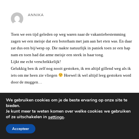
ANNIKA
Toen we een tijd geleden op weg waren naar de vakantiebestemming
zagen we een meisje dat een boterham met jam aan het eten was. En daar
zat dus een bij/wesp op. Die raakte natuurlijk in paniek toen ze een hap
nam en toen had dat arme meisje een steek in haar tong.
Lijkt me echt verschrikkelijk!
Gelukkig ben ik zelf nog nooit gestoken, ik ren altijd gillend weg als ik
iets om me heen zie vliegen
Hoewel ik wel altijd leeg gestoken word
door de muggen…
We gebruiken cookies om je de beste ervaring op onze site te
bieden.
ESTHER
Je kunt meer te weten komen over welke cookies we gebruiken
of ze uitschakelen in
.
settings
Accepteer
Bijen gaan toch vaak dood als ze gestoken hebben? Dan vind ik dit echt
belahcelijk. Niet alleen uit diervriendelijkheid maar ook uit ons eigen