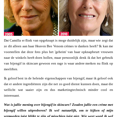
Dat Camilla er flink van opgeknapt is moge duidelijk zijn, maar wie zegt dat
ze dit alleen aan haar Heaven Bee Venom crèmes te danken heeft? Ik kan me
voorstellen dat deze foto plus het 'geheim' van haar opknapbeurt vrouwen
naar de winkels heeft doen hollen, maar persoonlijk denk ik dat het gebruik
van bijengif in skincare gewoon een rage is waar andere merken nu flink op
meeliften.
Ik geloof best in de helende eigenschappen van bijengif, maar ik geloof ook
dat er andere ingrediënten zijn die net zo goed dienst kunnen doen, maar die
wellicht wat saaier zijn en dus marketingtechnisch minder cool en
interessant.
Wat is jullie mening over bijengif in skincare? Zouden jullie een crème met
bijengif willen uitproberen? Ik wel natuurlijk, om te kijken of mijn
vermoeden juist blijkt te zijn of misschien juist niet. Wie weet word ik wel