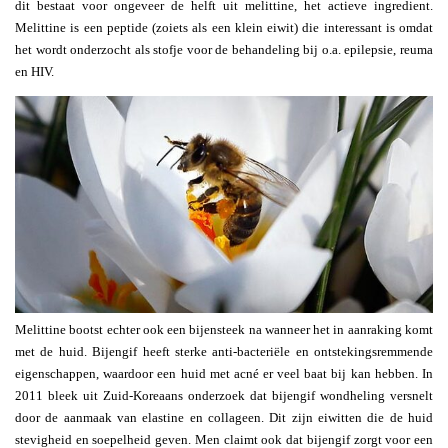
dit bestaat voor ongeveer de helft uit melittine, het actieve ingredient.
Melittine is een peptide (zoiets als een klein eiwit) die interessant is omdat
het wordt onderzocht als stofje voor de behandeling bij o.a. epilepsie, reuma
en HIV.
Melittine bootst echter ook een bijensteek na wanneer het in aanraking komt
met de huid. Bijengif heeft sterke anti-bacteriële en ontstekingsremmende
eigenschappen, waardoor een huid met acné er veel baat bij kan hebben. In
2011 bleek uit Zuid-Koreaans onderzoek dat bijengif wondheling versnelt
door de aanmaak van elastine en collageen. Dit zijn eiwitten die de huid
stevigheid en soepelheid geven. Men claimt ook dat bijengif zorgt voor een