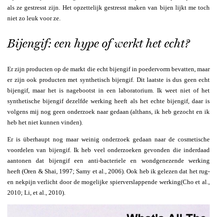
als ze gestresst zijn. Het opzettelijk gestresst maken van bijen lijkt me toch
niet zo leuk voor ze.
Bijengif: een hype of werkt het echt?
Er zijn producten op de markt die echt bijengif in poedervorm bevatten, maar
er zijn ook producten met synthetisch bijengif. Dit laatste is dus geen echt
bijengif, maar het is nagebootst in een laboratorium. Ik weet niet of het
synthetische bijengif dezelfde werking heeft als het echte bijengif, daar is
volgens mij nog geen onderzoek naar gedaan (althans, ik heb gezocht en ik
heb het niet kunnen vinden).
Er is überhaupt nog maar weinig onderzoek gedaan naar de cosmetische
voordelen van bijengif. Ik heb veel onderzoeken gevonden die inderdaad
aantonen dat bijengif een anti-bacteriele en wondgenezende werking
heeft
(Oren & Shai, 1997; Samy et al., 2006). Ook heb ik gelezen dat het rug-
en nekpijn verlicht door de mogelijke spierverslappende werking
(Cho et al.,
2010; Li, et al., 2010).