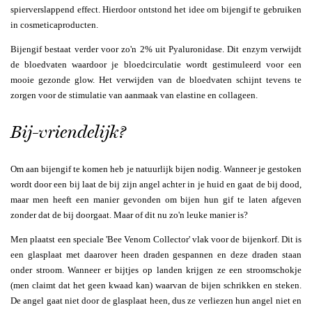
spierverslappend effect. Hierdoor ontstond het idee om bijengif te gebruiken
in cosmeticaproducten.
Bijengif bestaat verder voor zo'n 2% uit
Pyaluronidase. Dit enzym verwijdt
de bloedvaten waardoor je bloedcirculatie wordt gestimuleerd voor een
mooie gezonde glow. Het verwijden van de bloedvaten schijnt tevens te
zorgen voor de stimulatie van aanmaak van elastine en collageen.
Bij-vriendelijk?
Om aan bijengif te komen heb je natuurlijk bijen nodig. Wanneer je gestoken
wordt door een bij laat de bij zijn angel achter in je huid en gaat de bij dood,
maar men heeft een manier gevonden om bijen hun gif te laten afgeven
zonder dat de bij doorgaat. Maar of dit nu zo'n leuke manier is?
Men plaatst een speciale 'Bee Venom Collector' vlak voor de bijenkorf. Dit is
een glasplaat met daarover heen draden gespannen en deze draden staan
onder stroom. Wanneer er bijtjes op landen krijgen ze een stroomschokje
(men claimt dat het geen kwaad kan) waarvan de bijen schrikken en steken.
De angel gaat niet door de glasplaat heen, dus ze verliezen hun angel niet en