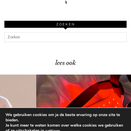
↴
ZOEKEN
lees ook
We gebruiken cookies om je de beste ervaring op onze site te
Dit is HET moment …
bieden.
Je kunt meer te weten komen over welke cookies we gebruiken
of ze uitschakelen in
.
settings