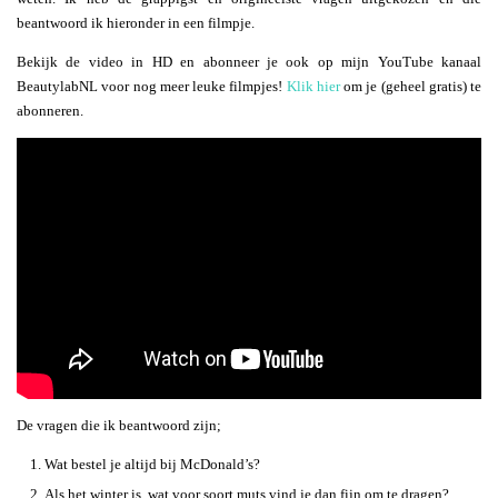
beantwoord ik hieronder in een filmpje.
Bekijk de video in HD en abonneer je ook op mijn YouTube kanaal
BeautylabNL voor nog meer leuke filmpjes!
Klik hier
om je (geheel gratis) te
abonneren.
De vragen die ik beantwoord zijn;
Wat bestel je altijd bij McDonald’s?
Als het winter is, wat voor soort muts vind je dan fijn om te dragen?