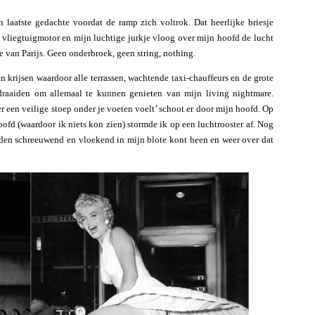
laatste gedachte voordat de ramp zich voltrok. Dat heerlijke briesje
n vliegtuigmotor en mijn luchtige jurkje vloog over mijn hoofd de lucht
je van Parijs. Geen onderbroek, geen string, nothing.
en krijsen waardoor alle terrassen, wachtende taxi-chauffeurs en de grote
raaiden om allemaal te kunnen genieten van mijn living nightmare.
 een veilige stoep onder je voeten voelt’ schoot er door mijn hoofd. Op
oofd (waardoor ik niets kon zien) stormde ik op een luchtrooster af. Nog
onden schreeuwend en vloekend in mijn blote kont heen en weer over dat