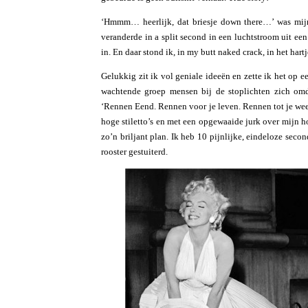
‘Hmmm… heerlijk, dat briesje down there…’ was mijn 
veranderde in a split second in een luchtstroom uit ee
in. En daar stond ik, in my butt naked crack, in het hart
Gelukkig zit ik vol geniale ideeën en zette ik het op e
wachtende groep mensen bij de stoplichten zich omd
‘Rennen Eend. Rennen voor je leven. Rennen tot je weer
hoge stiletto’s en met een opgewaaide jurk over mijn h
zo’n briljant plan. Ik heb 10 pijnlijke, eindeloze sec
rooster gestuiterd.