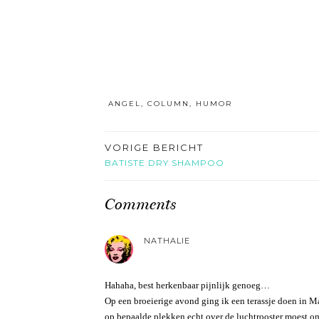
ANGEL
,
COLUMN
,
HUMOR
VORIGE BERICHT
BATISTE DRY SHAMPOO
Comments
NATHALIE
Hahaha, best herkenbaar pijnlijk genoeg…
Op een broeierige avond ging ik een terassje doen in M
op bepaalde plekken echt over de luchtrooster moest om