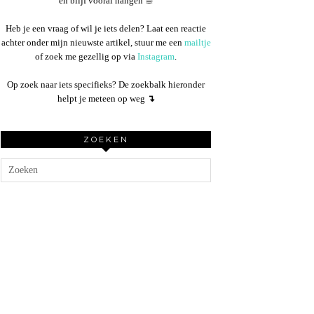
en blijf vooral hangen ☕︎
Heb je een vraag of wil je iets delen? Laat een reactie
achter onder mijn nieuwste artikel, stuur me een
mailtje
of zoek me gezellig op via
Instagram
.
Op zoek naar iets specifieks? De zoekbalk hieronder
helpt je meteen op weg
↴
ZOEKEN