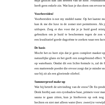
mijn gezicht kan last hebben van de hitte. Foundation
heeft geen enkele zin. Wat kun je dus doen om ervoor te
Voorbereiden!
Voorbereiden is not my middel name. Op het laatste mo
kan ik me die luxe in de zomer niet permitteren. Als j
uitlopen. Zorg er dus voor dat je je huid goed reini
gebruiken om je huid te beschermen tegen de zon wa
een kwalitatief goede dagcrème te zoeken waar een facto
De basis
Mocht het zo heet zijn dat je geen compleet masker op
natuurlijke glans en het geeft een zongebruind effect. 
op waterbasis. Omdat dit een lichte formule is, zal de
een matterende poeder die ervoor zorgt dat je minder sn
uur bij zit als een gloeiende oliebol.
Summerproof make-up
Wat bij betreft de uitvinding van de eeuw! De fix-prod
Denk hierbij aan een eyeshadow base, primers voor masc
sauna te gaan zitten, kun je hierboven op ook nog 
hechten en niet met alleen water (lees: zweet) te verwijd