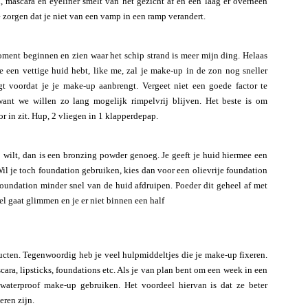
, mascara en eyeliner smelt van het gezicht af en een laag er overheen
 zorgen dat je niet van een vamp in een ramp verandert.
ment beginnen en zien waar het schip strand is meer mijn ding. Helaas
e een vettige huid hebt, like me, zal je make-up in de zon nog sneller
gt voordat je je make-up aanbrengt. Vergeet niet een goede factor te
nt we willen zo lang mogelijk rimpelvrij blijven. Het beste is om
r in zit. Hup, 2 vliegen in 1 klapperdepap.
 wilt, dan is een bronzing powder genoeg. Je geeft je huid hiermee een
Wil je toch foundation gebruiken, kies dan voor een olievrije foundation
 foundation minder snel van de huid afdruipen. Poeder dit geheel af met
el gaat glimmen en je er niet binnen een half
ucten. Tegenwoordig heb je veel hulpmiddeltjes die je make-up fixeren.
ara, lipsticks, foundations etc. Als je van plan bent om een week in een
waterproof make-up gebruiken. Het voordeel hiervan is dat ze beter
eren zijn.