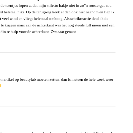
e teentjes lopen zodat mijn stiletto hakje niet in zo”n roostergat zou
eed helemal niks. Op de terugweg keek er dan ook niet naar om en liep ik
gt veel wind en vliegt helemaal omhoog. Als schrikreactie deed ik de
te krijgen maar aan de achterkant was het nog steeds full moon met een
endin te hulp voor de achterkant. Zwaaaar genant.
n artikel op beautylab moeten zetten, dan is meteen de hele week weer