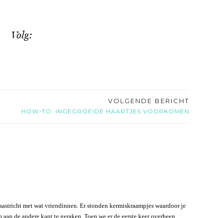
Volg:
VOLGENDE BERICHT
HOW-TO: INGEGROEIDE HAARTJES VOORKOMEN
aastricht met wat vriendinnen. Er stonden kermiskraampjes waardoor je
 aan de andere kant te geraken. Toen we er de eerste keer overheen