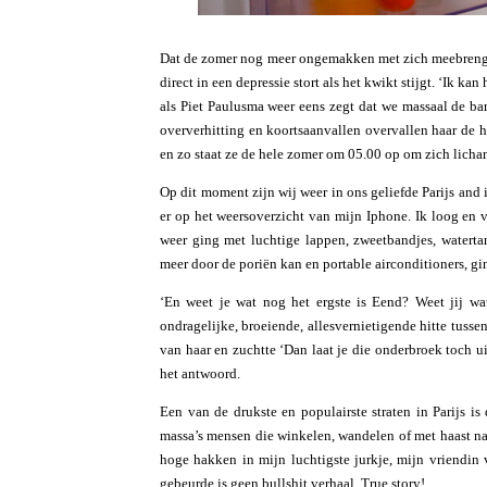
Dat de zomer nog meer ongemakken met zich meebrengt 
direct in een depressie stort als het kwikt stijgt. ‘Ik 
als Piet Paulusma weer eens zegt dat we massaal de ba
oververhitting en koortsaanvallen overvallen haar de h
en zo staat ze de hele zomer om 05.00 op om zich licham
Op dit moment zijn wij weer in ons geliefde Parijs and
er op het weersoverzicht van mijn Iphone. Ik loog en v
weer ging met luchtige lappen, zweetbandjes, waterta
meer door de poriën kan en portable airconditioners, gi
‘En weet je wat nog het ergste is Eend? Weet jij wa
ondragelijke, broeiende, allesvernietigende hitte tussen
van haar en zuchtte ‘Dan laat je die onderbroek toch ui
het antwoord.
Een van de drukste en populairste straten in Parijs is
massa’s mensen die winkelen, wandelen of met haast naa
hoge hakken in mijn luchtigste jurkje, mijn vriendin 
gebeurde is geen bullshit verhaal. True story!