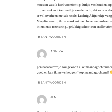
moesten was ik heel voorzichtig: Jurkje vasthouden, op d
blijven steken. Geen vuiltje aan de lucht, dat rooster d
er vol overheen met als result: Luchtig A lijn rokje van
Marylin waarbij ik de voorkant naar beneden probeerde 
iniemienie roze string.. gelukkig schoot een snelle vri
BEANTWOORDEN
ANNIKA
geniaaaaaal!!!!! je zou gewoon elke maandagochtend ee
goed en kan ik me verheugen(!) op maandagochtend!
BEANTWOORDEN
JEN