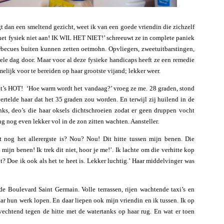
dan een smeltend gezicht, weet ik van een goede vriendin die zichzelf
kan het fysiek niet aan! IK WIL HET NIET!’ schreeuwt ze in complete paniek
rbecues buiten kunnen zetten oetmohn. Opvliegers, zweetuitbarstingen,
ele dag door. Maar voor al deze fysieke handicaps heeft ze een remedie
elijk voor te bereiden op haar grootste vijand; lekker weer.
 it’s HOT! ‘Hoe warm wordt het vandaag?’ vroeg ze me. 28 graden, stond
ertelde haar dat het 35 graden zou worden. En terwijl zij huilend in de
nks, deo’s die haar oksels dichtschroeien zodat er geen druppen vocht
ng nog even lekker vol in de zon zitten wachten. Aansteller.
t nog het allerergste is? Nou? Nou! Dit hitte tussen mijn benen. Die
 mijn benen! Ik trek dit niet, hoor je me!’. Ik lachte om die verhitte kop
t? Doe ik ook als het te heet is. Lekker luchtig.’ Haar middelvinger was
 de Boulevard Saint Germain. Volle terrassen, rijen wachtende taxi’s en
r hun werk lopen. En daar liepen ook mijn vriendin en ik tussen. Ik op
vechtend tegen de hitte met de watertanks op haar rug. En wat er toen