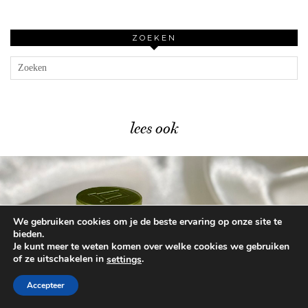
ZOEKEN
lees ook
We gebruiken cookies om je de beste ervaring op onze site te
bieden.
Je kunt meer te weten komen over welke cookies we gebruiken
Mijn review van het …
of ze uitschakelen in
.
settings
Accepteer
© 2026
BEAUTYLAB.NL
FAQ
ALGEMENE