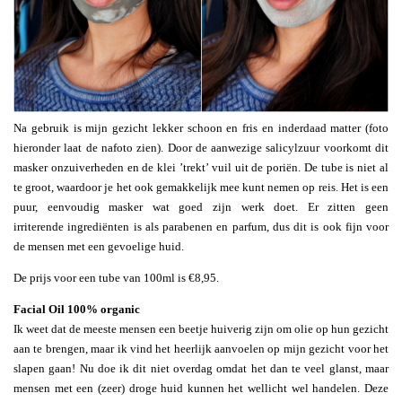
Na gebruik is mijn gezicht lekker schoon en fris en inderdaad matter (foto
hieronder laat de nafoto zien). Door de aanwezige salicylzuur voorkomt dit
masker onzuiverheden en de klei ’trekt’ vuil uit de poriën. De tube is niet al
te groot, waardoor je het ook gemakkelijk mee kunt nemen op reis. Het is een
puur, eenvoudig masker wat goed zijn werk doet. Er zitten geen
irriterende ingrediënten is als parabenen en parfum, dus dit is ook fijn voor
de mensen met een gevoelige huid.
De prijs voor een tube van 100ml is €8,95.
Facial Oil 100% organic
Ik weet dat de meeste mensen een beetje huiverig zijn om olie op hun gezicht
aan te brengen, maar ik vind het heerlijk aanvoelen op mijn gezicht voor het
slapen gaan! Nu doe ik dit niet overdag omdat het dan te veel glanst, maar
mensen met een (zeer) droge huid kunnen het wellicht wel handelen. Deze