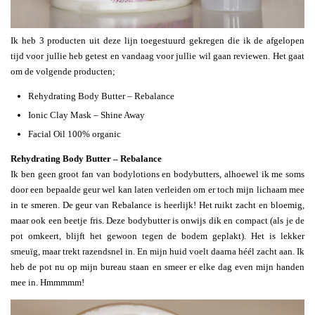
Ik heb 3 producten uit deze lijn toegestuurd gekregen die ik de afgelopen
tijd voor jullie heb getest en vandaag voor jullie wil gaan reviewen. Het gaat
om de volgende producten;
Rehydrating Body Butter – Rebalance
Ionic Clay Mask – Shine Away
Facial Oil 100% organic
Rehydrating Body Butter – Rebalance
Ik ben geen groot fan van bodylotions en bodybutters, alhoewel ik me soms
door een bepaalde geur wel kan laten verleiden om er toch mijn lichaam mee
in te smeren. De geur van Rebalance is heerlijk! Het ruikt zacht en bloemig,
maar ook een beetje fris. Deze bodybutter is onwijs dik en compact (als je de
pot omkeert, blijft het gewoon tegen de bodem geplakt). Het is lekker
smeuïg, maar trekt razendsnel in. En mijn huid voelt daarna héél zacht aan. Ik
heb de pot nu op mijn bureau staan en smeer er elke dag even mijn handen
mee in. Hmmmmm!