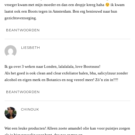
vroeger kwam met mijn moeder en dan een dropje kreeg haha
ik kwam
laatst ook een Boots tegen in Amsterdam. Ben erg benieuwd naar hun
gezichtsverzorging.
BEANTWOORDEN
LIESBETH
Ik ga over 3 weken naar Londen, lalalalala, love Bootsssss!
Als het goed is ook clean and clear exfoliator halen, bha, salicylzuur zonder
alcohol en eigen merk en Botanics en nog veeeel meer! Zó’n zin in!!!!
BEANTWOORDEN
CHINOUK
Wat een leuke producten! Alleen zoete amandel olie kan voor puistjes zorgen
als je hier gevoelig voor bent, dus pas er mee op.