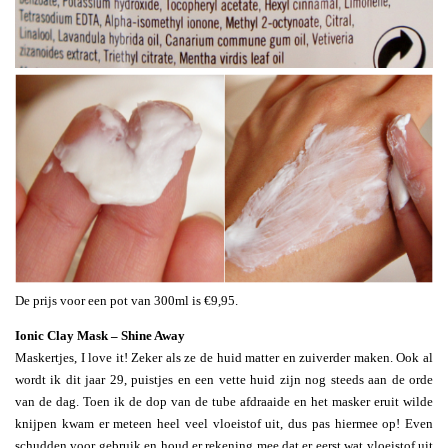
De prijs voor een pot van 300ml is €9,95.
Ionic Clay Mask – Shine Away
Maskertjes, I love it! Zeker als ze de huid matter en zuiverder maken. Ook al
wordt ik dit jaar 29, puistjes en een vette huid zijn nog steeds aan de orde
van de dag. Toen ik de dop van de tube afdraaide en het masker eruit wilde
knijpen kwam er meteen heel veel vloeistof uit, dus pas hiermee op! Even
schudden voor gebruik en houd er rekening mee dat er eerst wat vloeistof uit