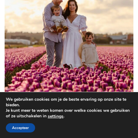
We gebruiken cookies om je de beste ervaring op onze site te
bieden.
Je kunt meer te weten komen over welke cookies we gebruiken
Mijn naam is Serena Verbon. Ik woon in Houten, vlakbij Utrecht, samen met
of ze uitschakelen in
.
settings
mijn vriend, onze zoontjes Marshall en Cameron en onze kat Coco. Wat ooit
begon als een passie voor beauty, groeide uit tot een blog waar ik alles deel
Accepteer
wat mij blij maakt: make-up en skincare, recepten, interieur inspiratie en