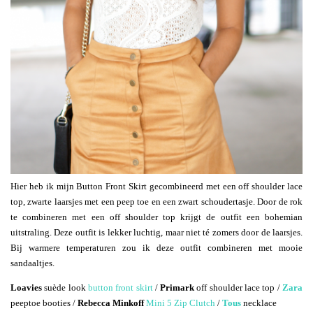
Hier heb ik mijn Button Front Skirt gecombineerd met een off shoulder lace
top, zwarte laarsjes met een peep toe en een zwart schoudertasje. Door de rok
te combineren met een off shoulder top krijgt de outfit een bohemian
uitstraling. Deze outfit is lekker luchtig, maar niet té zomers door de laarsjes.
Bij warmere temperaturen zou ik deze outfit combineren met mooie
sandaaltjes.
Loavies
suède look
button front skirt
/
Primark
off shoulder lace top /
Zara
peeptoe booties /
Rebecca Minkoff
Mini 5 Zip Clutch
/
Tous
necklace