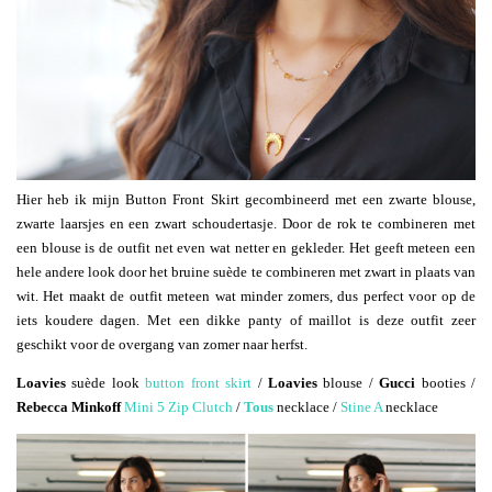
Hier heb ik mijn Button Front Skirt gecombineerd met een zwarte blouse,
zwarte laarsjes en een zwart schoudertasje. Door de rok te combineren met
een blouse is de outfit net even wat netter en gekleder. Het geeft meteen een
hele andere look door het bruine suède te combineren met zwart in plaats van
wit. Het maakt de outfit meteen wat minder zomers, dus perfect voor op de
iets koudere dagen. Met een dikke panty of maillot is deze outfit zeer
geschikt voor de overgang van zomer naar herfst.
Loavies
suède look
button front skirt
/
Loavies
blouse /
Gucci
booties /
Rebecca Minkoff
Mini 5 Zip Clutch
/
Tous
necklace /
Stine A
necklace