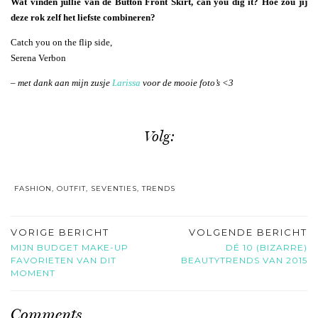
Wat vinden jullie van de Button Front Skirt, can you dig it? Hoe zou jij
deze rok zelf het liefste combineren?
Catch you on the flip side,
Serena Verbon
– met dank aan mijn zusje
Larissa
voor de mooie foto’s <3
Volg:
FASHION
,
OUTFIT
,
SEVENTIES
,
TRENDS
VORIGE BERICHT
VOLGENDE BERICHT
MIJN BUDGET MAKE-UP
DÉ 10 (BIZARRE)
FAVORIETEN VAN DIT
BEAUTYTRENDS VAN 2015
MOMENT
Comments