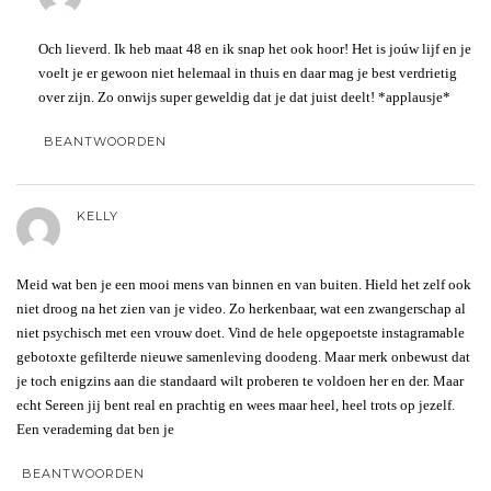
Och lieverd. Ik heb maat 48 en ik snap het ook hoor! Het is joúw lijf en je
voelt je er gewoon niet helemaal in thuis en daar mag je best verdrietig
over zijn. Zo onwijs super geweldig dat je dat juist deelt! *applausje*
BEANTWOORDEN
KELLY
Meid wat ben je een mooi mens van binnen en van buiten. Hield het zelf ook
niet droog na het zien van je video. Zo herkenbaar, wat een zwangerschap al
niet psychisch met een vrouw doet. Vind de hele opgepoetste instagramable
gebotoxte gefilterde nieuwe samenleving doodeng. Maar merk onbewust dat
je toch enigzins aan die standaard wilt proberen te voldoen her en der. Maar
echt Sereen jij bent real en prachtig en wees maar heel, heel trots op jezelf.
Een verademing dat ben je
BEANTWOORDEN