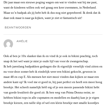
Dit jaar maar een nieuwe poging wagen om wat te vinden wat bij me past,
want de kinderen willen ook wel graag een keer zwemmen, in Nederland.
Maar zo’n badpak als jij hebt heb ik dus nog niet geprobeerd. Ik denk dat ik
daar ook maar is naar ga kijken, want je ziet er fantastisch uit!
BEANTWOORDEN
AMÉLIE
Ook al ben je 10x slanker dan ik en vind ik je ook in bikini prachtig, toch
snap ik het wel want je mist je oude lijf van voor de zwangerschap.
Ik heb jarenlang badpakken gedragen die ik eigenlijk vreselijk vind zitten en
nu voor deze zomer heb ik eindelijk weer een bikini gekocht, gewoon in
maat 48 en cup E. Als mensen het niet mooi vinden dan kijken ze maar een
andere kant op! Ik voel me er goed in, hij past perfect en heeft een mooi hoog
broekje. Het scheelt namelijk héél erg of je een mooie passende bikini hebt
van goede kwaliteit die goed zit. Ik ben weg van Prima Donna swim; ze
hebben bikini tops in alle cupmaten en modellen en daarbij kan je je eigen
broekje kiezen, een taille slip of wel een klein broekje met smalle koordjes