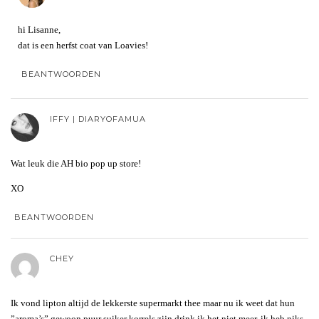
hi Lisanne,
dat is een herfst coat van Loavies!
BEANTWOORDEN
IFFY | DIARYOFAMUA
Wat leuk die AH bio pop up store!
XO
BEANTWOORDEN
CHEY
Ik vond lipton altijd de lekkerste supermarkt thee maar nu ik weet dat hun
”aroma’s” gewoon puur suiker korrels zijn drink ik het niet meer, ik heb niks