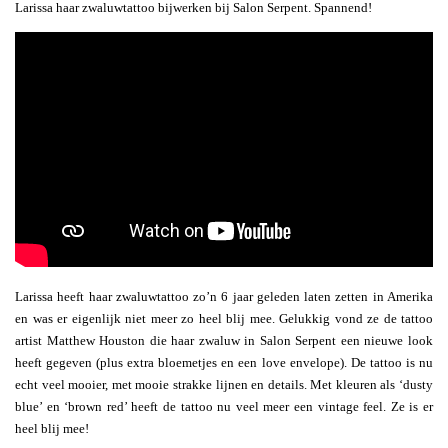
Larissa haar zwaluwtattoo bijwerken bij Salon Serpent. Spannend!
Larissa heeft haar zwaluwtattoo zo’n 6 jaar geleden laten zetten in Amerika
en was er eigenlijk niet meer zo heel blij mee. Gelukkig vond ze de tattoo
artist Matthew Houston die haar zwaluw in Salon Serpent een nieuwe look
heeft gegeven (plus extra bloemetjes en een love envelope). De tattoo is nu
echt veel mooier, met mooie strakke lijnen en details. Met kleuren als ‘dusty
blue’ en ‘brown red’ heeft de tattoo nu veel meer een vintage feel. Ze is er
heel blij mee!