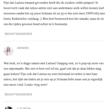
Fijn dat Larissa iemand gevonden heeft die de zwaluw wilde pimpen! Je
hoort toch vaak dat tattoo-artists niet aan andermans werk willen komen (suf
trouwens omdat het op jouw lichaam zit en jij er dus niet meer 100% blij mee
bent). Kokkerelse vandaag :). Ben heel benieuwd hoe het smaakt, maar ik zit
om die tijden gewoon braaf achter m’n bureautje.
BEANTWOORDEN
ANNIEK
Wat leuk, zo’n dagje samen met Larissa! Grappig ook, zo’n pop-up store van
een súpermarkt. Het ziet er best wel tof uit, gaaf ook dat je daar lekker mag
gaan koken! Fijn ook dat Larissa nu weer helemaal tevreden is met haar
tattoo, het lijkt me balen als je iets op je lichaam hebt staan wat je eigenlijk
niet mooi vind. Leuke vlog weer!
BEANTWOORDEN
LUCINDA