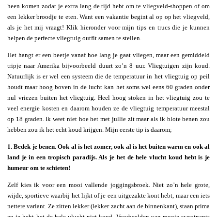
heen komen zodat je extra lang de tijd hebt om te vliegveld-shoppen of om
een lekker broodje te eten. Want een vakantie begint al op op het vliegveld,
als je het mij vraagt! Klik hieronder voor mijn tips en trucs die je kunnen
helpen de perfecte vliegtuig outfit samen te stellen.
Het hangt er een beetje vanaf hoe lang je gaat vliegen, maar een gemiddeld
tripje naar Amerika bijvoorbeeld duurt zo’n 8 uur. Vliegtuigen zijn koud.
Natuurlijk is er wel een systeem die de temperatuur in het vliegtuig op peil
houdt maar hoog boven in de lucht kan het soms wel eens 60 graden onder
nul vriezen buiten het vliegtuig. Heel hoog stoken in het vliegtuig zou te
veel energie kosten en daarom houden ze de vliegtuig temperatuur meestal
op 18 graden. Ik weet niet hoe het met jullie zit maar als ik blote benen zou
hebben zou ik het echt koud krijgen. Mijn eerste tip is daarom;
1. Bedek je benen. Ook al is het zomer, ook al is het buiten warm en ook al
land je in een tropisch paradijs. Als je het de hele vlucht koud hebt is je
humeur om te schieten!
Zelf kies ik voor een mooi vallende joggingsbroek. Niet zo’n hele grote,
wijde, sportieve waarbij het lijkt of je een uitgezakte kont hebt, maar een iets
nettere variant. Ze zitten lekker (lekker zacht aan de binnenkant), staan prima
en je hebt het de hele vlucht niet koud. Voorbeelden van mooie sweatpants