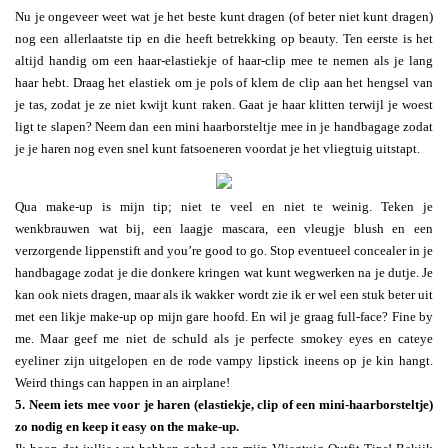
Nu je ongeveer weet wat je het beste kunt dragen (of beter niet kunt dragen)
nog een allerlaatste tip en die heeft betrekking op beauty. Ten eerste is het
altijd handig om een haar-elastiekje of haar-clip mee te nemen als je lang
haar hebt. Draag het elastiek om je pols of klem de clip aan het hengsel van
je tas, zodat je ze niet kwijt kunt raken. Gaat je haar klitten terwijl je woest
ligt te slapen? Neem dan een mini haarborsteltje mee in je handbagage zodat
je je haren nog even snel kunt fatsoeneren voordat je het vliegtuig uitstapt.
Qua make-up is mijn tip; niet te veel en niet te weinig. Teken je
wenkbrauwen wat bij, een laagje mascara, een vleugje blush en een
verzorgende lippenstift and you’re good to go. Stop eventueel concealer in je
handbagage zodat je die donkere kringen wat kunt wegwerken na je dutje. Je
kan ook niets dragen, maar als ik wakker wordt zie ik er wel een stuk beter uit
met een likje make-up op mijn gare hoofd. En wil je graag full-face? Fine by
me. Maar geef me niet de schuld als je perfecte smokey eyes en cateye
eyeliner zijn uitgelopen en de rode vampy lipstick ineens op je kin hangt.
Weird things can happen in an airplane!
5. Neem iets mee voor je haren (elastiekje, clip of een mini-haarborsteltje)
zo nodig en keep it easy on the make-up.