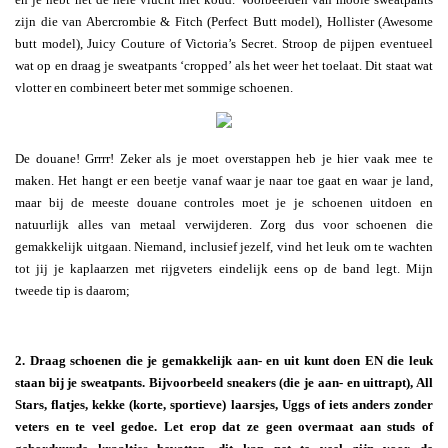
zijn die van Abercrombie & Fitch (Perfect Butt model), Hollister (Awesome
butt model), Juicy Couture of Victoria’s Secret. Stroop de pijpen eventueel
wat op en draag je sweatpants ‘cropped’ als het weer het toelaat. Dit staat wat
vlotter en combineert beter met sommige schoenen.
De douane! Grrrr! Zeker als je moet overstappen heb je hier vaak mee te
maken. Het hangt er een beetje vanaf waar je naar toe gaat en waar je land,
maar bij de meeste douane controles moet je je schoenen uitdoen en
natuurlijk alles van metaal verwijderen. Zorg dus voor schoenen die
gemakkelijk uitgaan. Niemand, inclusief jezelf, vind het leuk om te wachten
tot jij je kaplaarzen met rijgveters eindelijk eens op de band legt. Mijn
tweede tip is daarom;
2. Draag schoenen die je gemakkelijk aan- en uit kunt doen EN die leuk
staan bij je sweatpants. Bijvoorbeeld
sneakers (die je aan- en uittrapt), All
Stars, flatjes, kekke (korte, sportieve) laarsjes, Uggs of iets anders zonder
veters en te veel gedoe. Let erop dat ze geen overmaat aan studs of