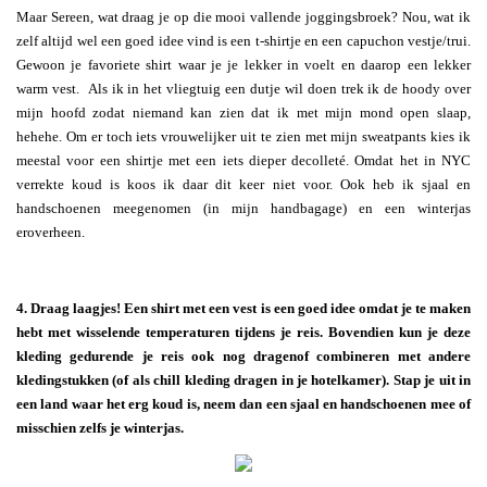
Maar Sereen, wat draag je op die mooi vallende joggingsbroek? Nou, wat ik
zelf altijd wel een goed idee vind is een t-shirtje en een capuchon vestje/trui.
Gewoon je favoriete shirt waar je je lekker in voelt en daarop een lekker
warm vest. Als ik in het vliegtuig een dutje wil doen trek ik de hoody over
mijn hoofd zodat niemand kan zien dat ik met mijn mond open slaap,
hehehe. Om er toch iets vrouwelijker uit te zien met mijn sweatpants kies ik
meestal voor een shirtje met een iets dieper decolleté. Omdat het in NYC
verrekte koud is koos ik daar dit keer niet voor. Ook heb ik sjaal en
handschoenen meegenomen (in mijn handbagage) en een winterjas
eroverheen.
4. Draag laagjes! Een shirt met een vest is een goed idee omdat je te maken
hebt met wisselende temperaturen tijdens je reis. Bovendien kun je deze
kleding gedurende je reis ook nog dragenof combineren met andere
kledingstukken (of als chill kleding dragen in je hotelkamer). Stap je uit in
een land waar het erg koud is, neem dan een sjaal en handschoenen mee of
misschien zelfs je winterjas.