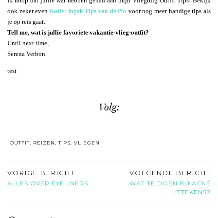
Ik hoop dat jullie wat hebben gehad aan mijn Vliegtuig Outfit Tips! Bekijk
ook zeker even
Koffer Inpak Tips van de Pro
voor nog meer handige tips als
je op reis gaat.
Tell me, wat is jullie favoriete vakantie-vlieg-outfit?
Until next time,
Serena Verbon
test
Volg:
OUTFIT
,
REIZEN
,
TIPS
,
VLIEGEN
VORIGE BERICHT
VOLGENDE BERICHT
ALLES OVER EYELINERS
WAT TE DOEN BIJ ACNÉ
LITTEKENS?