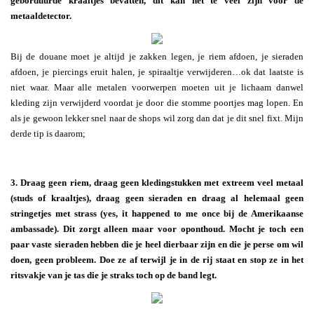
geborduurde kraaltjes bevatten, dit kan net te veel zijn voor de
metaaldetector.
Bij de douane moet je altijd je zakken legen, je riem afdoen, je sieraden
afdoen, je piercings eruit halen, je spiraaltje verwijderen…ok dat laatste is
niet waar. Maar alle metalen voorwerpen moeten uit je lichaam danwel
kleding zijn verwijderd voordat je door die stomme poortjes mag lopen. En
als je gewoon lekker snel naar de shops wil zorg dan dat je dit snel fixt. Mijn
derde tip is daarom;
3. Draag geen riem, draag geen kledingstukken met extreem veel metaal
(studs of kraaltjes), draag geen sieraden en draag al helemaal geen
stringetjes met strass (yes, it happened to me once bij de Amerikaanse
ambassade). Dit zorgt alleen maar voor oponthoud. Mocht je toch een
paar vaste sieraden hebben die je heel dierbaar zijn en die je perse om wil
doen, geen probleem. Doe ze af terwijl je in de rij staat en stop ze in het
ritsvakje van je tas die je straks toch op de band legt.