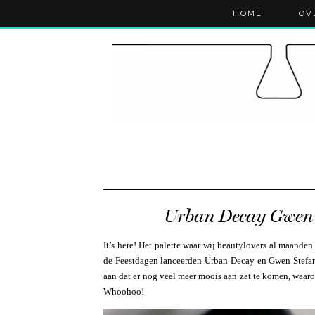
HOME
OV
Urban Decay Gwen S
It’s here! Het palette waar wij beautylovers al maande
de Feestdagen lanceerden Urban Decay en Gwen Stefan
aan dat er nog veel meer moois aan zat te komen, waaron
Whoohoo!