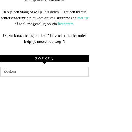
en blijf vooral hangen ☕︎
Heb je een vraag of wil je iets delen? Laat een reactie
achter onder mijn nieuwste artikel, stuur me een
mailtje
of zoek me gezellig op via
Instagram
.
Op zoek naar iets specifieks? De zoekbalk hieronder
helpt je meteen op weg
↴
ZOEKEN