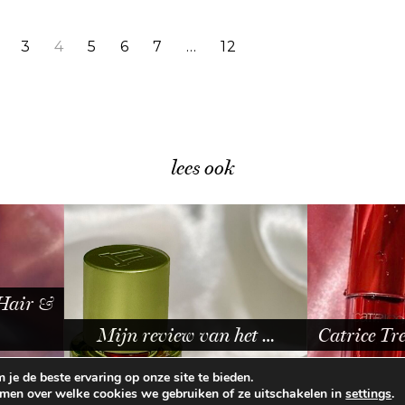
3
4
5
6
7
…
12
lees ook
 het …
Catrice Trend Drop Glass …
Catrice 
je de beste ervaring op onze site te bieden.
omen over welke cookies we gebruiken of ze uitschakelen in
.
settings
E VOORWAARDEN