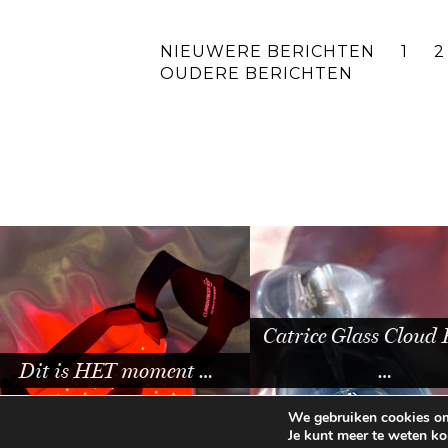
NIEUWERE BERICHTEN
1
2
OUDERE BERICHTEN
Catrice Glass Cloud Hair &
…
Mijn review van
We gebruiken cookies om 
Je kunt meer te weten k
© 2026
BEAUTYLAB.NL
FAQ
ALGEMEN