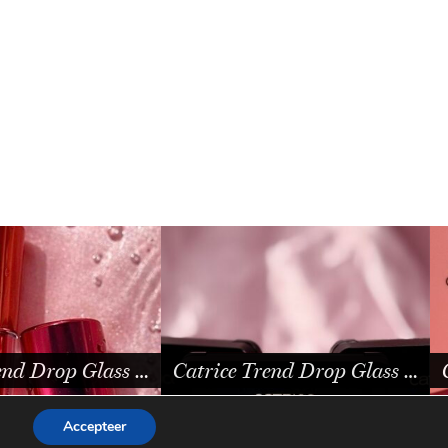
Trend Drop Glass …
Catrice Trend Drop Glass …
Accepteer
WORDPRESS THEME BY
pipdig