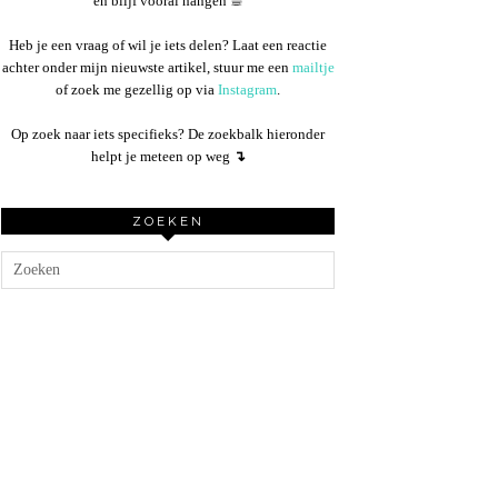
en blijf vooral hangen ☕︎
Heb je een vraag of wil je iets delen? Laat een reactie
achter onder mijn nieuwste artikel, stuur me een
mailtje
of zoek me gezellig op via
Instagram
.
Op zoek naar iets specifieks? De zoekbalk hieronder
helpt je meteen op weg
↴
ZOEKEN