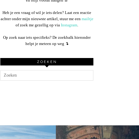
en blijf vooral hangen ☕︎
Heb je een vraag of wil je iets delen? Laat een reactie
achter onder mijn nieuwste artikel, stuur me een
mailtje
of zoek me gezellig op via
Instagram
.
Op zoek naar iets specifieks? De zoekbalk hieronder
helpt je meteen op weg
↴
ZOEKEN