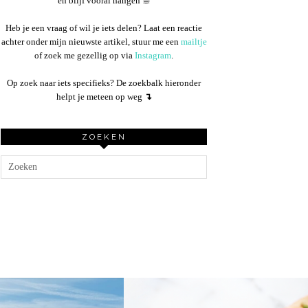
en blijf vooral hangen ☕︎
Heb je een vraag of wil je iets delen? Laat een reactie
achter onder mijn nieuwste artikel, stuur me een
mailtje
of zoek me gezellig op via
Instagram
.
Op zoek naar iets specifieks? De zoekbalk hieronder
helpt je meteen op weg
↴
ZOEKEN