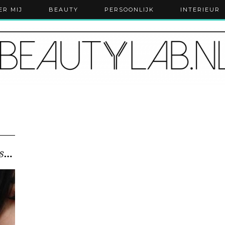
ER MIJ
BEAUTY
PERSOONLIJK
INTERIEUR
Ik testte ‘lip fillers’ voor thuisgebruik