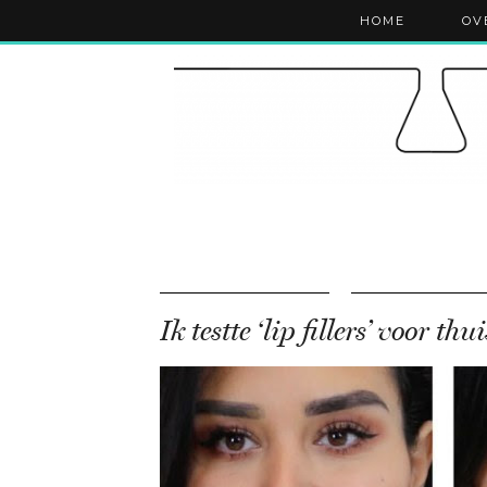
HOME
OV