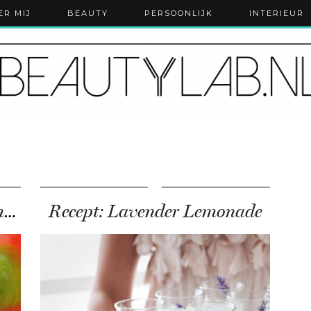
ER MIJ
BEAUTY
PERSOONLIJK
INTERIEUR
DIY: 100% Natural Homemade Raspberry Lemonade
Recept: Lavender Lemonade