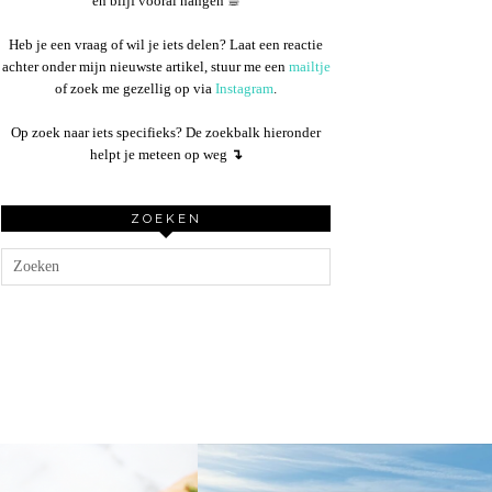
en blijf vooral hangen ☕︎
Heb je een vraag of wil je iets delen? Laat een reactie
achter onder mijn nieuwste artikel, stuur me een
mailtje
of zoek me gezellig op via
Instagram
.
Op zoek naar iets specifieks? De zoekbalk hieronder
helpt je meteen op weg
↴
ZOEKEN