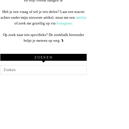
en blijf vooral hangen ☕︎
Heb je een vraag of wil je iets delen? Laat een reactie
achter onder mijn nieuwste artikel, stuur me een
mailtje
of zoek me gezellig op via
Instagram
.
Op zoek naar iets specifieks? De zoekbalk hieronder
helpt je meteen op weg
↴
ZOEKEN