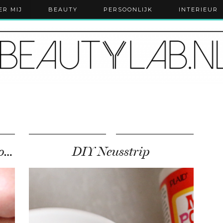
ER MIJ
BEAUTY
PERSOONLIJK
INTERIEUR
Wittere tanden met houtskool, werkt dit nu echt?
DIY Neusstrip