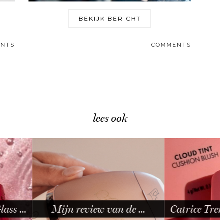
BEKIJK BERICHT
NTS
COMMENTS
lees ook
an de …
Catrice Trend Drop Glass …
Dit