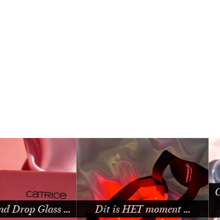
Catrice Glass Cloud Hair 
 is HET moment …
…