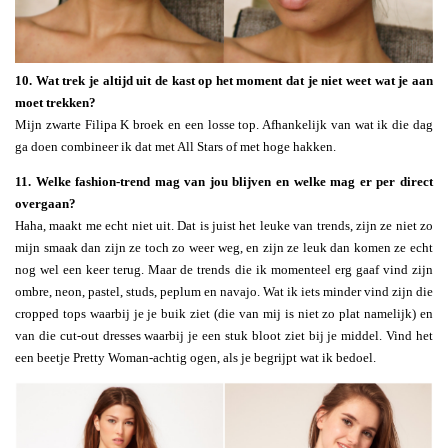
10.
Wat trek je altijd uit de kast op het moment dat je niet weet wat je aan
moet trekken?
Mijn zwarte Filipa K broek en een losse top. Afhankelijk van wat ik die dag
ga doen combineer ik dat met All Stars of met hoge hakken.
11. Welke fashion-trend mag van jou blijven en welke mag er per direct
overgaan?
Haha, maakt me echt niet uit. Dat is juist het leuke van trends, zijn ze niet zo
mijn smaak dan zijn ze toch zo weer weg, en zijn ze leuk dan komen ze echt
nog wel een keer terug. Maar de trends die ik momenteel erg gaaf vind zijn
ombre, neon, pastel, studs, peplum en navajo. Wat ik iets minder vind zijn die
cropped tops waarbij je je buik ziet (die van mij is niet zo plat namelijk) en
van die cut-out dresses waarbij je een stuk bloot ziet bij je middel. Vind het
een beetje Pretty Woman-achtig ogen, als je begrijpt wat ik bedoel.