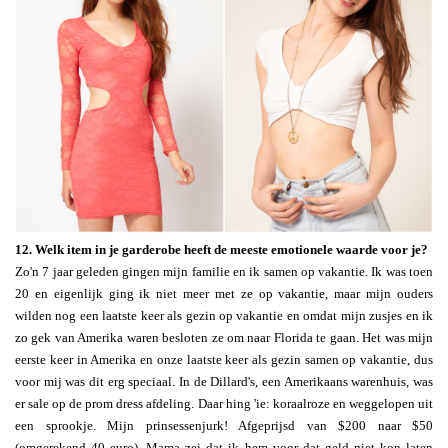
12. Welk item in je garderobe heeft de meeste emotionele waarde voor je?
Zo'n 7 jaar geleden gingen mijn familie en ik samen op vakantie. Ik was toen
20 en eigenlijk ging ik niet meer met ze op vakantie, maar mijn ouders
wilden nog een laatste keer als gezin op vakantie en omdat mijn zusjes en ik
zo gek van Amerika waren besloten ze om naar Florida te gaan. Het was mijn
eerste keer in Amerika en onze laatste keer als gezin samen op vakantie, dus
voor mij was dit erg speciaal. In de Dillard's, een Amerikaans warenhuis, was
er sale op de prom dress afdeling. Daar hing 'ie: koraalroze en weggelopen uit
een sprookje. Mijn prinsessenjurk! Afgeprijsd van $200 naar $50
(omgerekend 40 euro). Mama zei dat ik hem voor dat geld niet kon laten