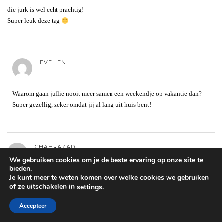
die jurk is wel echt prachtig!
Super leuk deze tag
EVELIEN
Waarom gaan jullie nooit meer samen een weekendje op vakantie dan?
Super gezellig, zeker omdat jij al lang uit huis bent!
CHAHRAZAD
We gebruiken cookies om je de beste ervaring op onze site te
bieden.
Je kunt meer te weten komen over welke cookies we gebruiken
Leuke galalook haha!
of ze uitschakelen in
.
settings
x
Accepteer