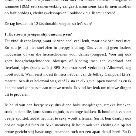
waarmee H&M een samenwerking aangaat), maar soms kan ik uren scrollen
op fashionblogs, kledingwebshops en Lookbook.nu. Ik smul ervan!
De tag bestaat uit 12 fashionable vragen, so let's start!
1. Hoe zou je je eigen stijl omschrijven?
Dit vind ik echt lastig, want ik vind heel veel leuk, maar ook heel veel niet.
Zo zou je mij niet snel zien in preppy kleding. Dus voor mij geen loafers,
moccasins of van die herenschoenen voor dames (brogues). Voor mij ook
geen hoogdichtgeknoopte blousjes of kleding met een overload aan
tierelantijntjes (zoals ze bij SPS Superstar veel verkopen). Alhoewel, zeg
nooit nooit. Want eerst moest ik niets hebben van de Jeffrey Campbell Lita's,
maar nu ben ik er helemaal weg van! Ik sta in elk geval open voor alles en ik
kan me snel aanpassen aan nieuwe trends. Ik vind het leuk om nieuwe dingen
uit te proberen.
Ik houd van een beetje sexy, dus diepe halsuitsnijdingen, strakke broeken,
strak in de taille, korte shorts en jurkjes en hoge hakken. Ik houd ook van een
beetje sportief, zodat het niet té sexy wordt allemaal (en ik ben daarbij ook
dol op mijn All Stars en Nike sneakers). Ik houd ook van kleding die op het
eerste gezicht vrij basic oogt, maar dan toch net een apart detail heeft. En ik