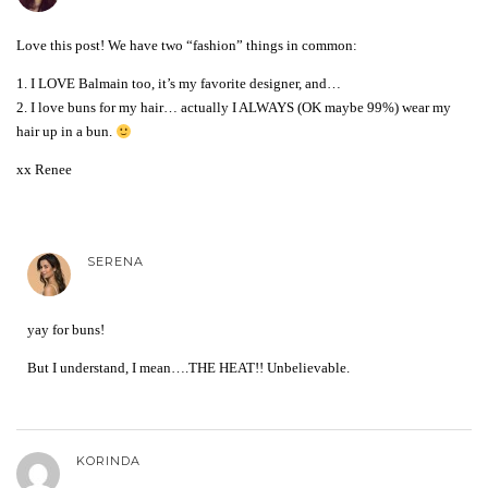
Love this post! We have two “fashion” things in common:
1. I LOVE Balmain too, it’s my favorite designer, and…
2. I love buns for my hair… actually I ALWAYS (OK maybe 99%) wear my
hair up in a bun.
xx Renee
SERENA
yay for buns!
But I understand, I mean….THE HEAT!! Unbelievable.
KORINDA