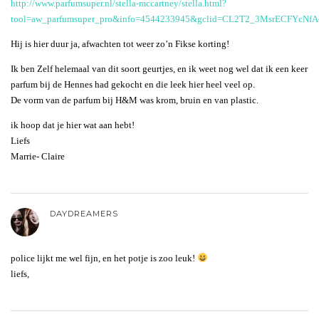
http://www.parfumsuper.nl/stella-mccartney/stella.html?
tool=aw_parfumsuper_pro&info=4544233945&gclid=CL2T2_3MsrECFYcNf
Hij is hier duur ja, afwachten tot weer zo’n Fikse korting!
Ik ben Zelf helemaal van dit soort geurtjes, en ik weet nog wel dat ik een keer
parfum bij de Hennes had gekocht en die leek hier heel veel op.
De vorm van de parfum bij H&M was krom, bruin en van plastic.
ik hoop dat je hier wat aan hebt!
Liefs
Marrie- Claire
DAYDREAMERS
police lijkt me wel fijn, en het potje is zoo leuk!
liefs,