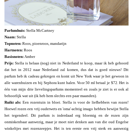
Parfumhuis:
Stella McCartney
Naam:
Stella
Topnoten:
Roos, pioenroos, mandarijn
Hartnoten:
Roos
Basisnoten:
Amber
Prijs:
Stella is helaas (nog) niet in Nederland te koop, maar ik heb gehoord
dat het in 2012 naar Nederland zal komen, dus dat is goed nieuws! Dit
parfum heb ik cadeau gekregen en komt uit New York waar je het gewoon in
alle warenhuizen en bij Sephora kunt halen. Voor 50 ml betaal je $72. Het is
één van mijn drie lievelingsparfums momenteel en zoals je ziet is er ook al
behoorlijk wat uit (ik heb hem slechts een paar maanden).
Ruikt als:
Een rozentuin in bloei. Stella is voor de liefhebbers van rozen!
Hoewel rozen een vrij ouderwets en 'oma'-achtig imago hebben bewijst Stella
het tegendeel. Dit parfum is inderdaad erg bloemig en de rozen zijn
onmiskenbaar aanwezig, maar je moet niet denken aan van die oud Engelse
winkeltjes met rozenzeepjes. Het is ten eerste een vrij sterk en aanwezig