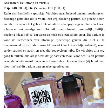
Basisnoten:
Heliotroop en muskus
Prijs:
€48 (30 ml), €69 (50 ml) en €89 (100 ml)
Ruikt als:
Een lieflijk sprookje! Viooltjes staan bekend om hun poederige en
bloemige geur, dus dit is vooral een erg poederig parfum. De groene noten
van de Iris maken het geheel iets minder zoetsappig en geven het een frisse,
schone en wat grassige noot. Het ruikt zoet, bloemig, vrouwelijk, lieflijk,
poederig (daar heb je 'em weer) en toch ook een tikkie stoer. Dit parfum is
voor de liefhebbers van bloemige, poederige geuren die niet al te
overheersend zijn (zoals Kenzo Flower of Gucci Rush bijvoorbeeld), maar
eerder subtiel en zacht en met die 'soapyclean' vibe. De viooltjes zijn erg
goed te ruiken, dus als je weet dat je daar een zwak voor hebt is dit parfum
zeker de moeite waard om even te besnuffelen. Dita von Teese (zij houdt van
viooltjes) zal dit parfum vast en zeker goedkeuren.