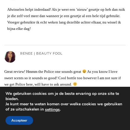
Afwisselen helpt inderdaad! Als je weer een ‘nieuw’ geurtje op heb dan ruik
je die zelf veel meer dan wanneer je een geurtje al een hele tijd gebruikt.
Vroeger gebruikte ik echt weken lang dezelfde achter elkaar, nu wissel ik
bijna elke dag!
RENEE | BEAUTY FOOL
Great review! Hmmm the Police one sounds great
As you know I love
sweet scents so it sounds so good! Cool bottle too however I am not sure if
we get Police here, will have to ask around.
We gebruiken cookies om je de beste ervaring op onze site te
xx Renee
bieden.
Je kunt meer te weten komen over welke cookies we gebruiken
of ze uitschakelen in
.
settings
SERENA
Accepteer