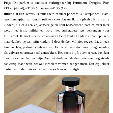
Prijs:
Dit parfum is exclusief verkrijgbaar bij Parfumerie Douglas. Prijs
€19.95 (40 ml), €31,95 (75 ml) en €41,95 (125 ml)
Ruikt als:
Een kermis. Ik ruik zoete caramel popcorn, suikerspinnen, Mars-
repen, snoepjes. Kortom, ik ruik een snoepkraam, ik ruik plezier, ik ruik mijn
kindertijd. Het is een vrij aanwezige en licht bedwelmend parfum, maar later
wordt het ietsje milder en wordt het suikerzoete iets vervangen voor
fruitigzoet. Ik moet steeds denken aan Disneyland en andere attractieparken,
maar dat het me aan mijn kindertijd doet denken wil niet zeggen dat dit een
'kinderachtig' parfum is. Integendeel. Het is een geur die zowel jonge meiden
als volwassen vrouwen zal aantrekken. Het zoete blijft overheersen, dus daar
moet je wel een fan van zijn. Aan het einde van de dag is de geur nog steeds
aanwezig maar heeft het wat zwoelere vormen aangenomen. Een erg lekker
parfum voor de zoetekauw die op zoek is naar nostalgie!