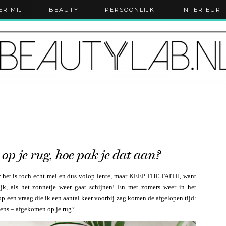
ER MIJ
BEAUTY
PERSOONLIJK
INTERIEUR
) op je rug, hoe pak je dat aan?
aar het is toch echt mei en dus volop lente, maar KEEP THE FAITH, want
k, als het zonnetje weer gaat schijnen! En met zomers weer in het
op een vraag die ik een aantal keer voorbij zag komen de afgelopen tijd:
ekens – afgekomen op je rug?