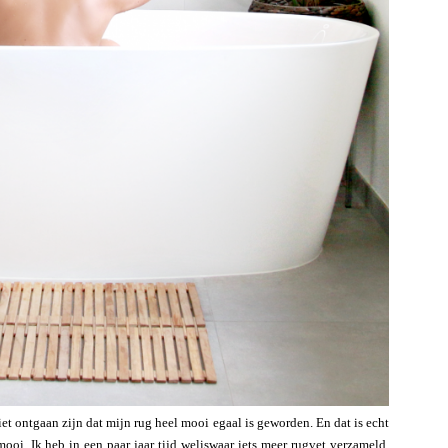
iet ontgaan zijn dat mijn rug heel mooi egaal is geworden. En dat is echt
oi. Ik heb in een paar jaar tijd weliswaar iets meer rugvet verzameld,