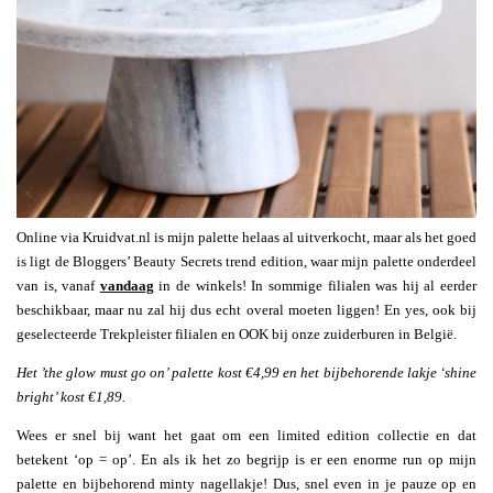
Online via Kruidvat.nl is mijn palette helaas al uitverkocht, maar als het goed
is ligt de Bloggers’ Beauty Secrets trend edition, waar mijn palette onderdeel
van is, vanaf
vandaag
in de winkels! In sommige filialen was hij al eerder
beschikbaar, maar nu zal hij dus echt overal moeten liggen! En yes, ook bij
geselecteerde Trekpleister filialen en OOK bij onze zuiderburen in België.
Het ’the glow must go on’ palette kost €4,99 en het bijbehorende lakje ‘shine
bright’ kost €1,89.
Wees er snel bij want het gaat om een limited edition collectie en dat
betekent ‘op = op’. En als ik het zo begrijp is er een enorme run op mijn
palette en bijbehorend minty nagellakje! Dus, snel even in je pauze op en