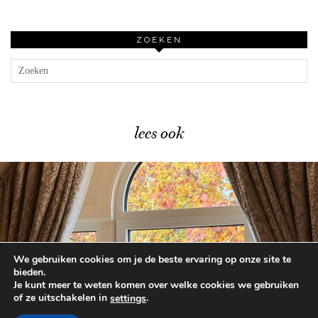
ZOEKEN
lees ook
We gebruiken cookies om je de beste ervaring op onze site te
Overnachten in het Disneyland …
bieden.
Je kunt meer te weten komen over welke cookies we gebruiken
of ze uitschakelen in
.
settings
© 2026
BEAUTYLAB.NL
FAQ
ALGEMENE