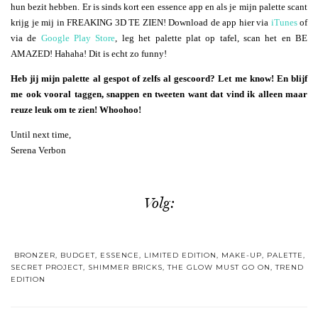
hun bezit hebben. Er is sinds kort een essence app en als je mijn palette scant
krijg je mij in FREAKING 3D TE ZIEN! Download de app hier via
iTunes
of
via de
Google Play Store
, leg het palette plat op tafel, scan het en BE
AMAZED! Hahaha! Dit is echt zo funny!
Heb jij mijn palette al gespot of zelfs al gescoord? Let me know! En blijf
me ook vooral taggen, snappen en tweeten want dat vind ik alleen maar
reuze leuk om te zien! Whoohoo!
Until next time,
Serena Verbon
Volg:
BRONZER
,
BUDGET
,
ESSENCE
,
LIMITED EDITION
,
MAKE-UP
,
PALETTE
,
SECRET PROJECT
,
SHIMMER BRICKS
,
THE GLOW MUST GO ON
,
TREND
EDITION