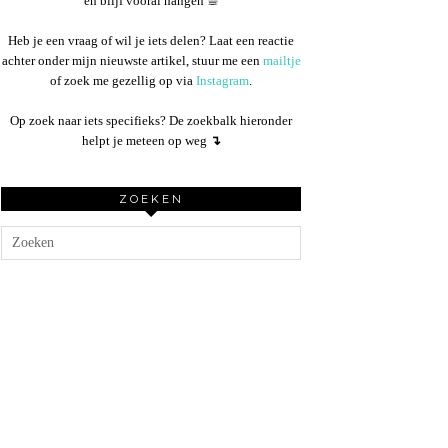
en blijf vooral hangen ☕︎
Heb je een vraag of wil je iets delen? Laat een reactie
achter onder mijn nieuwste artikel, stuur me een
mailtje
of zoek me gezellig op via
Instagram
.
Op zoek naar iets specifieks? De zoekbalk hieronder
helpt je meteen op weg
↴
ZOEKEN