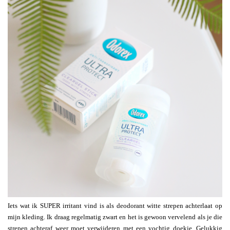
Iets wat ik SUPER irritant vind is als deodorant witte strepen achterlaat op
mijn kleding. Ik draag regelmatig zwart en het is gewoon vervelend als je die
strepen achteraf weer moet verwijderen met een vochtig doekje. Gelukkig