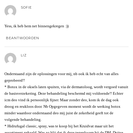
SOFIE
Yess, ik heb hem net binnengekregen :))
BEANTWOORDEN
LIZ
Onderstaand zijn de oplossingen voor mij, nb ook ik heb echt van alles
geprobeerd!!
* Botox in de oksels laten spuiten, via de dermatoloog, wordt vergoed vanuit
de basisverzekering. Deze behandeling beschermd mij voldoende!! Echter
icm deo vind ik persoonlijk fijner. Maar zonder deo, kom ik de dag ook
droog en reukloos door. Nb Opgegeven moment wordt de werking botox
minder waardoor onderstaand deo mij juist de zekerheid geeft tot de
volgende behandeling.
* Hidrufugal classic, spray, was te koop bij het Kruidvat maar uit het
assortiment gehaald. Was zo blij dat ik deze tegenkwam bij de DM, Duitse