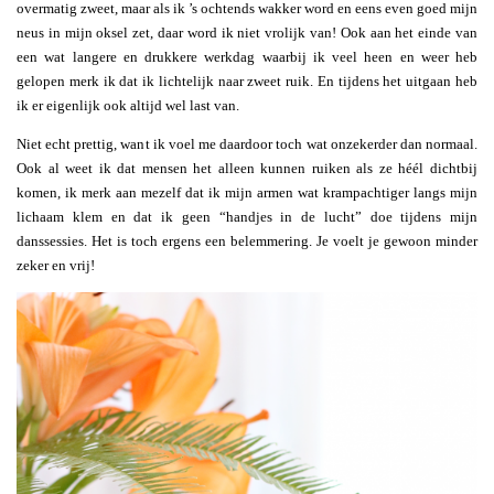
overmatig zweet, maar als ik ’s ochtends wakker word en eens even goed mijn
neus in mijn oksel zet, daar word ik niet vrolijk van! Ook aan het einde van
een wat langere en drukkere werkdag waarbij ik veel heen en weer heb
gelopen merk ik dat ik lichtelijk naar zweet ruik. En tijdens het uitgaan heb
ik er eigenlijk ook altijd wel last van.
Niet echt prettig, want ik voel me daardoor toch wat onzekerder dan normaal.
Ook al weet ik dat mensen het alleen kunnen ruiken als ze héél dichtbij
komen, ik merk aan mezelf dat ik mijn armen wat krampachtiger langs mijn
lichaam klem en dat ik geen “handjes in de lucht” doe tijdens mijn
danssessies. Het is toch ergens een belemmering. Je voelt je gewoon minder
zeker en vrij!