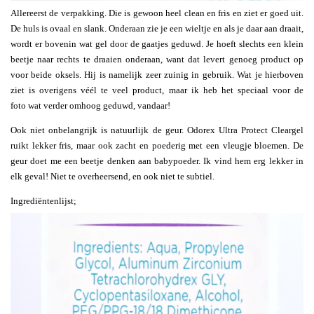
Allereerst de verpakking. Die is gewoon heel clean en fris en ziet er goed uit.
De huls is ovaal en slank. Onderaan zie je een wieltje en als je daar aan draait,
wordt er bovenin wat gel door de gaatjes geduwd. Je hoeft slechts een klein
beetje naar rechts te draaien onderaan, want dat levert genoeg product op
voor beide oksels. Hij is namelijk zeer zuinig in gebruik. Wat je hierboven
ziet is overigens véél te veel product, maar ik heb het speciaal voor de
foto wat verder omhoog geduwd, vandaar!
Ook niet onbelangrijk is natuurlijk de geur. Odorex Ultra Protect Cleargel
ruikt lekker fris, maar ook zacht en poederig met een vleugje bloemen. De
geur doet me een beetje denken aan babypoeder. Ik vind hem erg lekker in
elk geval! Niet te overheersend, en ook niet te subtiel.
Ingrediëntenlijst;