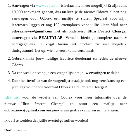
Aanvragen via
www.odorex.nl
is helaas niet meer mogelijk! Er zijn ruim
10,000 aanvragen gedaan, dus nu kun je de nieuwe Odorex alleen nog
aanvragen door Odorex een mailtje te sturen. Speciaal voor mijn
lezeressen liggen er nog 100 exemplaren voor jullie klaar. Mail naar
odorexnews@gmail.com
met als onderwerp
Ultra Protect Cleargel
aanvragen via BEAUTYLAB
. Vermeld hierin je complete naam +
adresgegevens. Je krijgt hierna het product zo snel mogelijk
thuisgestuurd. Let op, wie het eerst komt, eerst maalt!
Gebruik links jouw huidige favoriete deodorant en rechts de nieuwe
Odorex
Na een week ontvang je een vragenlijst om jouw ervaringen te delen.
Door het invullen van de vragenlijst maak je ook nog eens kans op een
jaar lang voldoende voorraad Odorex Ultra Protect Cleargel!
Klik hier
voor de website van Odorex voor meer informatie over de
nieuwe Ultra Protect Cleargel en stuur een mailtje naar
odorexnews@gmail.com
om jouw eigen gratis exemplaar aan te vragen.
Ik durf te wedden dat jullie overtuigd zullen worden!
Until next time,