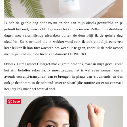
Ik heb de gehele dag door zo nu en dan aan mijn oksels gesnuffeld en je
gelooft het niet, maar ik blijf gewoon lekker fris ruiken. Zelfs op de drukkere
dagen met verschillende afspraken buiten de deur blijf ik de gehele dag
okselfris. En ’s ochtend als ik wakker word ruik ik ook eindelijk eens een
keer lekker. Ik kan niet wachten om weer uit te gaan, zodat ik de hele avond
met mijn handjes in de lucht kan dansen! Dit WERKT.
Odorex Ultra Protect Cleargel maakt grote beloftes, maar in mijn geval komt
het zijn beloftes zeker na. Ik moet zeggen, het is wel even wennen om ’s
avonds een anti-transpirant aan te brengen in plaats van ’s ochtends, en dus
ook je deodorant in de ochtend ‘over te slaan’ (die routine zit er nu eenmaal
heel erg in), maar het went al snel.
Save