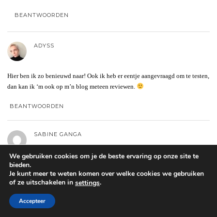
BEANTWOORDEN
ADYSS
Hier ben ik zo benieuwd naar! Ook ik heb er eentje aangevraagd om te testen,
dan kan ik ‘m ook op m’n blog meteen reviewen.
BEANTWOORDEN
SABINE GANGA
We gebruiken cookies om je de beste ervaring op onze site te
bieden.
Het lukt niet om hun te mailen.ik gebruik het juiste mailadres.wat doe ik
Je kunt meer te weten komen over welke cookies we gebruiken
fout?
of ze uitschakelen in
.
settings
BEANTWOORDEN
Accepteer