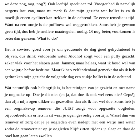
we deze nog, nog, nog?). Ook leeftijd speelt een rol. Vroeger had ik namelijk
nergens last van, maar nu merk ik dat mijn gezicht wat boller is en ik
moeilijk er een eyeliner kan trekken in de ochtend. De eerste remedie is tijd.
Want na een uurtje is de puffiness wel weggetrokken. Soms heb je gewoon
geen tijd, dus heb je snellere maatregelen nodig. Of nog beter, voorkomen is
beter dan genezen. What to do?
Het is sowieso goed voor je om gedurende de dag goed gehydrateerd te
blijven, dus drink voldoende water. Alcohol zorgt voor een puffy gezicht,
zeker vlak voor het slapen gaan. Jammer, maar helaas, want ik houd wel van
een wijntje before bedtime. Maar ik heb zelf inderdaad gemerkt dat als ik heb
gedronken mijn gezicht de volgende dag een stukje boller is in de ochtend.
Wat natuurlijk ook belangrijk is, is het reinigen van je gezicht en met name
je oogmake-up. Doe je dit niet (en ja, dat doe ik ook wel eens niet! Oeps!),
dan zijn mijn ogen dikker en gezwollen dan als ik het wel doe. Soms heb je
een oogmake-up remover die JUIST zorgt voor opgezette oogleden,
bijvoorbeeld als er iets in zit waar je ogen gevoelig voor zijn. Wissel dan van
remover of zorg dat je je oogleden even nadept met een watje met water,
zodat de remover niet op je oogleden blijft zitten tijdens je slaap en daar de
boel kan gaan laten zwellen.