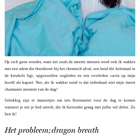
Op zich geen wonder, want net zoals de meeste mensen word ook ik wakker
met een adem die thuishoort bij het chemisch afval, een huid die helemaal in
de kreukels ligt, opgezwollen oogleden en een overleden cavia op mijn
hoofd als kapsel. Nee, als ik wakker word is dat inderdaad niet mijn meest
charmante moment van de dag!
Gelukkig zijn er maniertjes om iets florissanter voor de dag te komen
wanneer je net je bed uitrolt, die ik hieronder graag met jullie wil delen. Zo
ben ik!
Het probleem; dragon breath