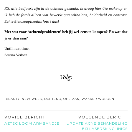
P.S. alle bedfoto’s zijn in de ochtend gemaakt, ik draag hier 0% make-up en
ik heb de foto’s alleen wat bewerkt qua witbalans, helderheid en contrast.
Echte #iwokeuplikethis foto’s dus!
Met wat voor ‘ochtendproblemen’ heb jij wel eens te kampen? En wat doe
je er dan aan?
Until next time,
Serena Verbon
Volg:
BEAUTY
,
NEW WEEK
,
OCHTEND
,
OPSTAAN
,
WAKKER WORDEN
VORIGE BERICHT
VOLGENDE BERICHT
AZTEC LOOM ARMBANDJE
UPDATE ACNE BEHANDELING
BIJ LASERSKINCLINICS