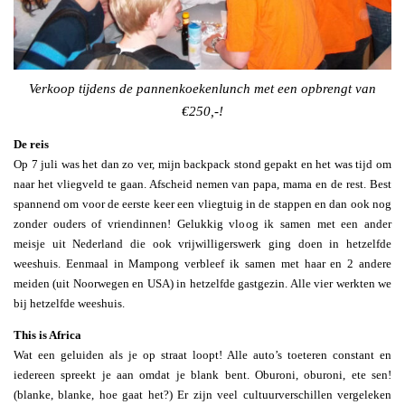
Verkoop tijdens de pannenkoekenlunch met een opbrengt van
€250,-!
De reis
Op 7 juli was het dan zo ver, mijn backpack stond gepakt en het was tijd om
naar het vliegveld te gaan. Afscheid nemen van papa, mama en de rest. Best
spannend om voor de eerste keer een vliegtuig in de stappen en dan ook nog
zonder ouders of vriendinnen! Gelukkig vloog ik samen met een ander
meisje uit Nederland die ook vrijwilligerswerk ging doen in hetzelfde
weeshuis. Eenmaal in Mampong verbleef ik samen met haar en 2 andere
meiden (uit Noorwegen en USA) in hetzelfde gastgezin. Alle vier werkten we
bij hetzelfde weeshuis.
This is Africa
Wat een geluiden als je op straat loopt! Alle auto’s toeteren constant en
iedereen spreekt je aan omdat je blank bent. Oburoni, oburoni, ete sen!
(blanke, blanke, hoe gaat het?) Er zijn veel cultuurverschillen vergeleken