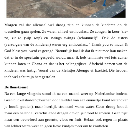
Morgen zal dat allemaal wel droog zijn en kunnen de kinderen op de
toestellen gaan spelen. Ze waren al heel enthousiast. Ze zongen in koor ‘zie-
zo, zie-zo (wip wap) en swings swings (schommel)!’. Ook de sisters
(verzorgers van de kinderen) waren erg enthousiast. ‘ Thank you so much &
God bless you’ werd er gezegd. Natuurlijk baal ik dat ik niet mee kan maken
dat er in de speeltuin gespeeld wordt, maar ik heb tenminste wel iets achter
kunnen laten in Ghana en dat is het belangrijkste. Afscheid nemen van de
kinderen was lastig. Vooral van de kleintjes Abongo & Ezekiel. Die hebben
toch wel echt mijn hart gestolen…
De thuiskomst
Na een lange vliegreis stond ik na een maand weer op Nederlandse bodem.
Geen bucketshower (douchen door middel van een emmertje koud water over
je hoofd gooien), maar heerlijk stromend warm water. Geen droog brood,
maar een heleboel verschillende dingen om op je brood te smeren. Geen rijst
maar een overvloed aan groente, vlees en fruit. Helaas ook regen in plaats
van lekker warm weer en geen lieve kindjes meer om te knuffelen…