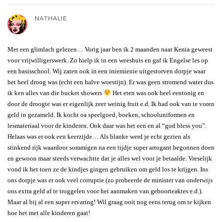
NATHALIE
Met een glimlach gelezen… Vorig jaar ben ik 2 maanden naar Kenia geweest
voor vrijwilligerswerk. Zo hielp ik in een weeshuis en gaf ik Engelse les op
een basisschool. Wij zaten ook in een iniemienie uitgestorven dorpje waar
het heel droog was (echt een halve woestijn). Er was geen stromend water dus
ik ken alles van die bucket showers
Het eten was ook heel eentonig en
door de droogte was er eigenlijk zeer weinig fruit e.d. Ik had ook van te voren
geld in gezameld. Ik kocht oa speelgoed, boeken, schooluniformen en
lesmateriaal voor de kinderen. Ook daar was het een en al “god bless you”.
Helaas was er ook een keerzijde… Als blanke werd je echt gezien als
stinkend rijk waardoor sommigen na een tijdje super arrogant begonnen doen
en gewoon maar steeds verwachtte dat je alles wel voor je betaalde. Vreselijk
vond ik het toen ze de kindjes gingen gebruiken om geld los te krijgen. Ins
ons dorpje was er ook veel corruptie (zo probeerde de minister van onderwijs
ons extra geld af te troggelen voor het aanmaken van geboorteaktes e.d.).
Maar al bij al een super ervaring! Wil graag ooit nog eens terug om te kijken
hoe het met alle kinderen gaat!