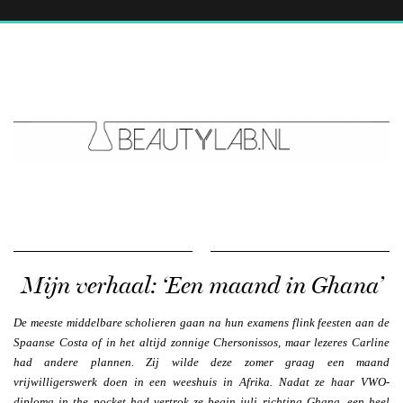
Mijn verhaal: ‘Een maand in Ghana’
De meeste middelbare scholieren gaan na hun examens flink feesten aan de
Spaanse Costa of in het altijd zonnige Chersonissos, maar lezeres Carline
had andere plannen. Zij wilde deze zomer graag een maand
vrijwilligerswerk doen in een weeshuis in Afrika. Nadat ze haar VWO-
diploma in the pocket had vertrok ze begin juli richting Ghana, een heel