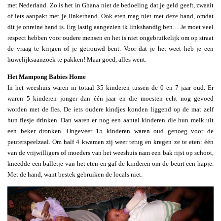
met Nederland. Zo is het in Ghana niet de bedoeling dat je geld geeft, zwaait
of iets aanpakt met je linkerhand. Ook eten mag niet met deze hand, omdat
dit je onreine hand is. Erg lastig aangezien ik linkshandig ben… Je moet veel
respect hebben voor oudere mensen en het is niet ongebruikelijk om op straat
de vraag te krijgen of je getrouwd bent. Voor dat je het weet heb je een
huwelijksaanzoek te pakken! Maar goed, alles went.
Het Mampong Babies Home
In het weeshuis waren in totaal 35 kinderen tussen de 0 en 7 jaar oud. Er
waren 5 kinderen jonger dan één jaar en die moesten echt nog gevoed
worden met de fles. De iets oudere kindjes konden liggend op de mat zelf
hun flesje drinken. Dan waren er nog een aantal kinderen die hun melk uit
een beker dronken. Ongeveer 15 kinderen waren oud genoeg voor de
peuterspeelzaal. Om half 4 kwamen zij weer terug en kregen ze te eten: één
van de vrijwilligers of moeders van het weeshuis nam een bak rijst op schoot,
kneedde een balletje van het eten en gaf de kinderen om de beurt een hapje.
Met de hand, want bestek gebruiken de locals niet.