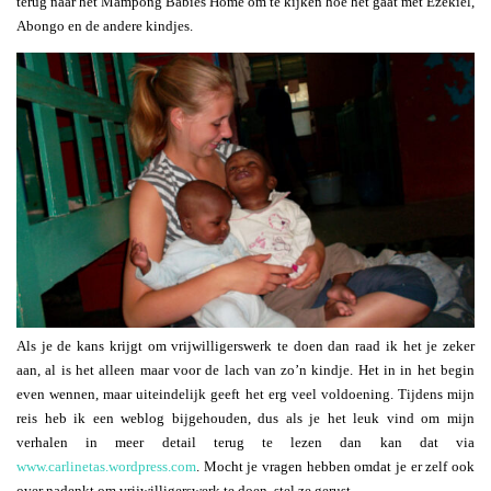
terug naar het Mampong Babies Home om te kijken hoe het gaat met Ezekiel,
Abongo en de andere kindjes.
Als je de kans krijgt om vrijwilligerswerk te doen dan raad ik het je zeker
aan, al is het alleen maar voor de lach van zo’n kindje. Het in in het begin
even wennen, maar uiteindelijk geeft het erg veel voldoening. Tijdens mijn
reis heb ik een weblog bijgehouden, dus als je het leuk vind om mijn
verhalen in meer detail terug te lezen dan kan dat via
www.carlinetas.wordpress.com
. Mocht je vragen hebben omdat je er zelf ook
over nadenkt om vrijwilligerswerk te doen, stel ze gerust.