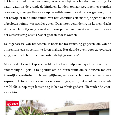
het terrein rondom het weeshuis, maar eigenlijk was het daar niet veilig. Er
zaten gaten in de grond, de kinderen konden zomaar weglopen, er stonden
twee oude, roestige fietsen en op hetzelfde terrein werd de was gedroogd. En
dat terwijl er in de binnentuin van het weeshuis een mooie, ongebruikte en
afgesloten ruimte was zonder gaten. Daar moet verandering in komen, dacht
ik! Ik had €1600,- ingezameld voor een project en toen ik de binnentuin van
het weeshuis zag wist ik wat er gedaan moest worden.
De eigenaresse van het weeshuis heeft me toestemming gegeven om van de
binnentuin een speeltuin te laten maken. Het duurde even voor ze overstag
ging, maar ik heb de discussie uiteindelijk gewonnen!
Met een deel van het sponsorgeld en heel wat hulp van mijn hostfather en de
andere vrijwilligers is het gelukt om de binnentuin om te bouwen tot een
kleurrijke speeltuin. Er is een glijbaan, er staan schommels en er is een
wipwap. De toestellen staan hier nog niet ingegraven, dat werd pas ’s avonds
om 21.00 uur op mijn laatste dag in het weeshuis gedaan. Hieronder de voor-
en nafoto:
Save