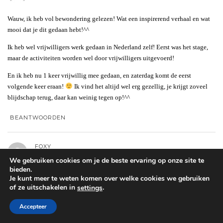
Wauw, ik heb vol bewondering gelezen! Wat een inspirerend verhaal en wat
mooi dat je dit gedaan hebt!^^
Ik heb wel vrijwilligers werk gedaan in Nederland zelf! Eerst was het stage,
maar de activiteiten worden wel door vrijwilligers uitgevoerd!
En ik heb nu 1 keer vrijwillig mee gedaan, en zaterdag komt de eerst
volgende keer eraan!
Ik vind het altijd wel erg gezellig, je krijgt zoveel
blijdschap terug, daar kan weinig tegen op!^^
BEANTWOORDEN
FOXY
We gebruiken cookies om je de beste ervaring op onze site te
bieden.
Pakkend verhaal. Een vriendin van me ging vorig jaar voor 6 maanden naar
Je kunt meer te weten komen over welke cookies we gebruiken
of ze uitschakelen in
.
settings
Ghana als vrijwilliger. Ze had er een zeer moeilijke tijd opzitten en wou
daarheen om alles af te sluiten en een beter mens te kunnen worden. Na
Accepteer
enkele maanden kregen we het nieuws dat ze daar is overleden aan een
infectie. We missen haar nog steeds…