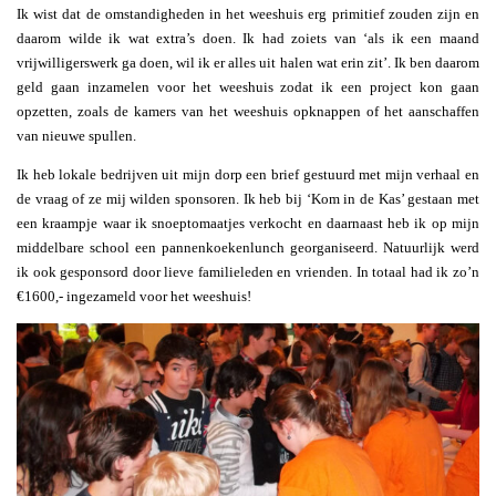
Ik wist dat de omstandigheden in het weeshuis erg primitief zouden zijn en
daarom wilde ik wat extra’s doen. Ik had zoiets van ‘als ik een maand
vrijwilligerswerk ga doen, wil ik er alles uit halen wat erin zit’. Ik ben daarom
geld gaan inzamelen voor het weeshuis zodat ik een project kon gaan
opzetten, zoals de kamers van het weeshuis opknappen of het aanschaffen
van nieuwe spullen.
Ik heb lokale bedrijven uit mijn dorp een brief gestuurd met mijn verhaal en
de vraag of ze mij wilden sponsoren. Ik heb bij ‘Kom in de Kas’ gestaan met
een kraampje waar ik snoeptomaatjes verkocht en daarnaast heb ik op mijn
middelbare school een pannenkoekenlunch georganiseerd. Natuurlijk werd
ik ook gesponsord door lieve familieleden en vrienden. In totaal had ik zo’n
€1600,- ingezameld voor het weeshuis!